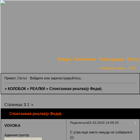
Форум
Колобчане
Регистрация
Войти
Активные темы
RSS
Привет, Гость!
Войдите
или
зарегистрируйтесь
.
»
КОЛОБОК
»
РЕАЛКИ
»
Спонтанная реалка(у Феди).
Страница:
1
2
»
Спонтанная реалка(у Феди).
1
Поделиться
23.10.2010 14:09:25
VOVOKA
С утра еще никто никуда не собирался
Администратор
)))