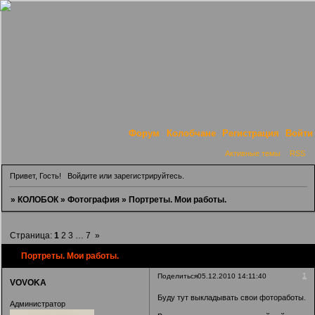
Форум
Колобчане
Регистрация
Войти
Активные темы
RSS
Привет, Гость!
Войдите
или
зарегистрируйтесь
.
»
КОЛОБОК
»
Фотография
»
Портреты. Мои работы.
Страница:
1
2
3
…
7
»
Портреты. Мои работы.
1
Поделиться
05.12.2010 14:11:40
VOVOKA
Буду тут выкладывать свои фотоработы.
Администратор