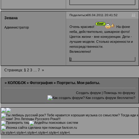
10
Поделиться
06.04.2011 20:41:52
Зевана
Очень красиво!
На фоне
Администратор
неба, действительно, шикарное фото!
Цветок жизни - вне конкуренции. Дети -
лучшие модели. Столько искренности и
непосредственности.
Великолепно!
0
Страница:
1
2
3
…
7
»
»
КОЛОБОК
»
Фотография
»
Портреты. Мои работы.
Создать форум
|
Помощь по форуму
.
/a style=\ style=\ style=\ style=\ style=\ style=\