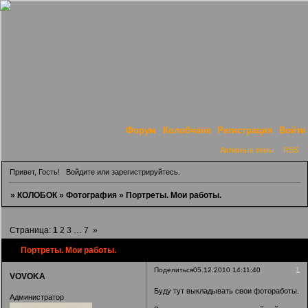
Форум
Колобчане
Регистрация
Войти
Активные темы
RSS
Привет, Гость!
Войдите
или
зарегистрируйтесь
.
»
КОЛОБОК
»
Фотография
»
Портреты. Мои работы.
Страница:
1
2
3
…
7
»
Портреты. Мои работы.
1
Поделиться
05.12.2010 14:11:40
VOVOKA
Буду тут выкладывать свои фотоработы.
Администратор