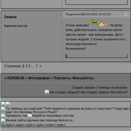
10
Поделиться
06.04.2011 20:41:52
Зевана
Очень красиво!
На фоне
Администратор
неба, действительно, шикарное фото!
Цветок жизни - вне конкуренции. Дети -
лучшие модели. Столько искренности и
непосредственности.
Великолепно!
0
Страница:
1
2
3
…
7
»
»
КОЛОБОК
»
Фотография
»
Портреты. Мои работы.
Создать форум
|
Помощь по форуму
.
/a style=\ style=\ style=\ style=\ style=\ style=\