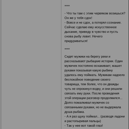
===
- Что ты там с этим червяком возишься?
Он же у тебя сдох!
- Вовсе и не сдох, а потерял сознание.
Сейчас сделаю ему искусственное
дыхание, приведу в чувство и пусть
снова рыбу ловит. Нечего
придуриваться!
===
Сидят мужики на берегу реки и
рассказывают рыбацкие истории. Один
мужичек постоянно вскакивает, машет
руками показывая какую рыбину
удалось ему поймать. Мужикам надоело
беспокойное поведение своего
товарища, тем более, что он дважды
чуть не опрокинул водку, и они решили
связать ему руки. После проведения
этой операции разговор продолжился...
Долго помалкивал мужичек со
связанными руками, но не выдержала
душа рыбака.
- А я раз щуку поймал... (разводя ладони
и растопыривая пальцы)
- Так у нее вот такой глаз!