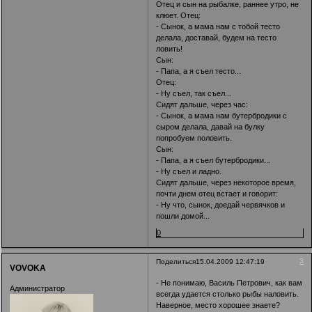
Отец и сын на рыбалке, раннее утро, не
клюет. Отец:
- Сынок, а мама нам с тобой тесто
делала, доставай, будем на тесто
ловить!
Сын:
- Папа, а я съел тесто...
Отец:
- Ну съел, так съел...
Сидят дальше, через час:
- Сынок, а мама нам бутербродики с
сыром делала, давай на булку
попробуем половить.
Сын:
- Папа, а я съел бутербродики...
- Ну съел и ладно.
Сидят дальше, через некоторое время,
почти днем отец встает и говорит:
- Ну что, сынок, доедай червячков и
пошли домой...
0
3
Поделиться
15.04.2009 12:47:19
VOVOKA
- Не понимаю, Василь Петрович, как вам
Администратор
всегда удается столько рыбы наловить.
Наверное, место хорошее знаете?