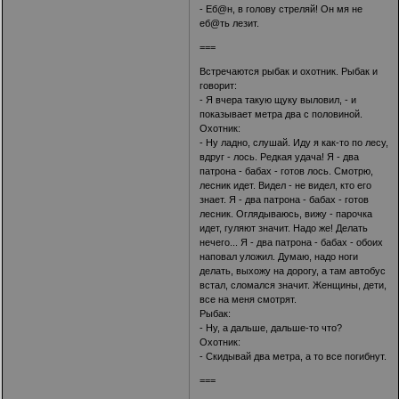
- Еб@н, в голову стреляй! Он мя не
еб@ть лезит.
===
Встречаются рыбак и охотник. Рыбак и
говорит:
- Я вчера такую щуку выловил, - и
показывает метра два с половиной.
Охотник:
- Ну ладно, слушай. Иду я как-то по лесу,
вдруг - лось. Редкая удача! Я - два
патрона - бабах - готов лось. Смотрю,
лесник идет. Видел - не видел, кто его
знает. Я - два патрона - бабах - готов
лесник. Оглядываюсь, вижу - парочка
идет, гуляют значит. Надо же! Делать
нечего... Я - два патрона - бабах - обоих
наповал уложил. Думаю, надо ноги
делать, выхожу на дорогу, а там автобус
встал, сломался значит. Женщины, дети,
все на меня смотрят.
Рыбак:
- Ну, а дальше, дальше-то что?
Охотник:
- Скидывай два метра, а то все погибнут.
===