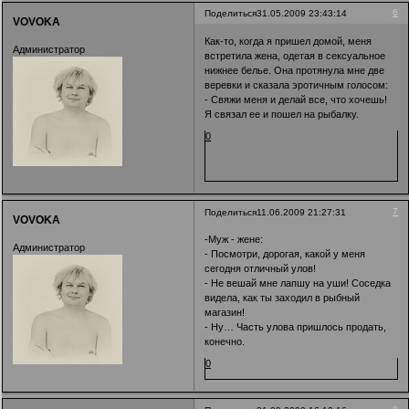
6
Поделиться
31.05.2009 23:43:14
VOVOKA
Как-то, когда я пришел домой, меня
Администратор
встретила жена, одетая в сексуальное
нижнее белье. Она протянула мне две
веревки и сказала эротичным голосом:
- Свяжи меня и делай все, что хочешь!
Я связал ее и пошел на рыбалку.
0
7
Поделиться
11.06.2009 21:27:31
VOVOKA
-Муж - жене:
Администратор
- Посмотри, дорогая, какой у меня
сегодня отличный улов!
- Не вешай мне лапшу на уши! Соседка
видела, как ты заходил в рыбный
магазин!
- Ну… Часть улова пришлось продать,
конечно.
0