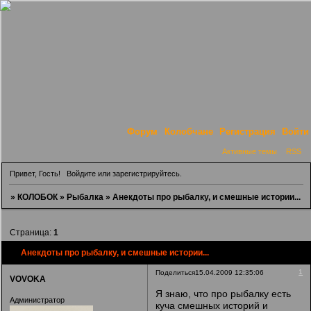
Форум
Колобчане
Регистрация
Войти
Активные темы
RSS
Привет, Гость!
Войдите
или
зарегистрируйтесь
.
»
КОЛОБОК
»
Рыбалка
»
Анекдоты про рыбалку, и смешные истории...
Страница:
1
Анекдоты про рыбалку, и смешные истории...
1
Поделиться
15.04.2009 12:35:06
VOVOKA
Я знаю, что про рыбалку есть
Администратор
куча смешных историй и