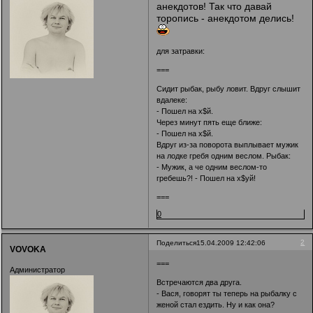
анекдотов! Так что давай
торопись - анекдотом делись!
для затравки:
===
Сидит рыбак, рыбу ловит. Вдруг слышит
вдалеке:
- Пошел на х$й.
Через минут пять еще ближе:
- Пошел на х$й.
Вдруг из-за поворота выплывает мужик
на лодке гребя одним веслом. Рыбак:
- Мужик, а че одним веслом-то
гребешь?! - Пошел на х$уй!
===
0
2
Поделиться
15.04.2009 12:42:06
VOVOKA
===
Администратор
Встречаются два друга.
- Вася, говорят ты теперь на рыбалку с
женой стал ездить. Ну и как она?