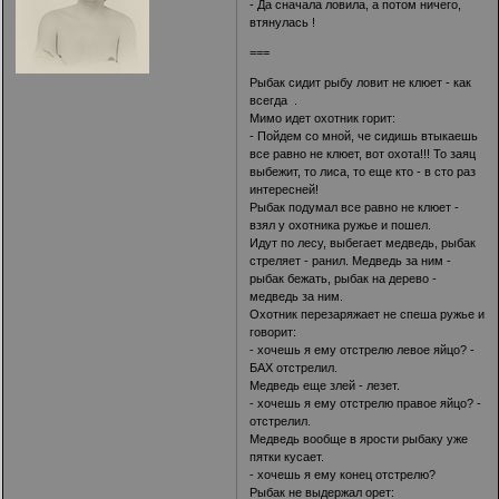
- Да сначала ловила, а потом ничего,
втянулась !
===
Рыбак сидит рыбу ловит не клюет - как
всегда .
Мимо идет охотник горит:
- Пойдем со мной, че сидишь втыкаешь
все равно не клюет, вот охота!!! То заяц
выбежит, то лиса, то еще кто - в сто раз
интересней!
Рыбак подумал все равно не клюет -
взял у охотника ружье и пошел.
Идут по лесу, выбегает медведь, рыбак
стреляет - ранил. Медведь за ним -
рыбак бежать, рыбак на дерево -
медведь за ним.
Охотник перезаряжает не спеша ружье и
говорит:
- хочешь я ему отстрелю левое яйцо? -
БАХ отстрелил.
Медведь еще злей - лезет.
- хочешь я ему отстрелю правое яйцо? -
отстрелил.
Медведь вообще в ярости рыбаку уже
пятки кусает.
- хочешь я ему конец отстрелю?
Рыбак не выдержал орет: