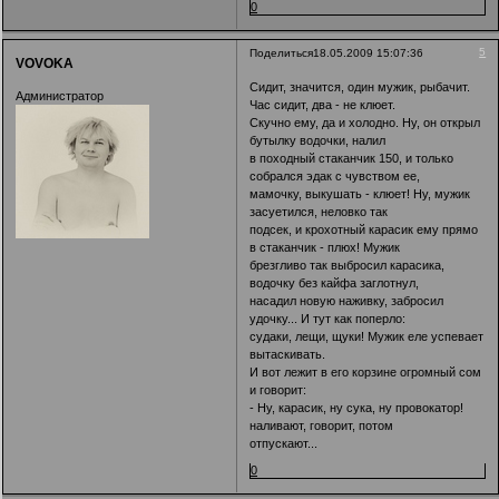
0
5
Поделиться
18.05.2009 15:07:36
VOVOKA
Сидит, значится, один мужик, рыбачит.
Администратор
Час сидит, два - не клюет.
Скучно ему, да и холодно. Ну, он открыл
бутылку водочки, налил
в походный стаканчик 150, и только
собрался эдак с чувством ее,
мамочку, выкушать - клюет! Ну, мужик
засуетился, неловко так
подсек, и крохотный карасик ему прямо
в стаканчик - плюх! Мужик
брезгливо так выбросил карасика,
водочку без кайфа заглотнул,
насадил новую наживку, забросил
удочку... И тут как поперло:
судаки, лещи, щуки! Мужик еле успевает
вытаскивать.
И вот лежит в его корзине огромный сом
и говорит:
- Ну, карасик, ну сука, ну провокатор!
наливают, говорит, потом
отпускают...
0