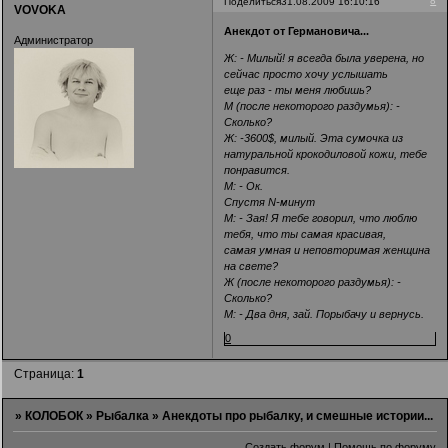
8
Поделиться
31.08.2009 16:10:16
VOVOKA
Анекдот от Германовича...
Администратор
Ж: - Милый! я всегда была уверена, но
сейчас просто хочу услышать
еще раз - ты меня любишь?
М (после некоторого раздумья): -
Сколько?
Ж: -3600$, милый. Эта сумочка из
натуральной крокодиловой кожи, тебе
понравится.
М: - Ок.
Спустя N-минут
М: - Зая! Я тебе говорил, что люблю
тебя, что ты самая красивая,
самая умная и неповторимая женщина
на свете?
Ж (после некоторого раздумья): -
Сколько?
М: - Два дня, зай. Порыбачу и вернусь.
0
Страница:
1
»
КОЛОБОК
»
Рыбалка
»
Анекдоты про рыбалку, и смешные истории...
Создать форум
|
Помощь по форуму