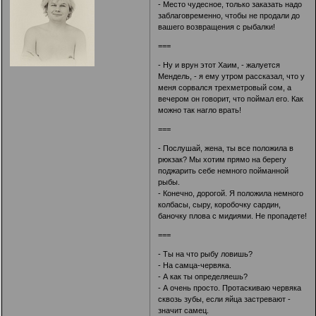
- Место чудесное, только заказать надо
заблаговременно, чтобы не продали до
вашего возвращения с рыбалки!
===
- Ну и врун этот Хаим, - жалуется
Мендель, - я ему утром рассказал, что у
меня сорвался трехметровый сом, а
вечером он говорит, что поймал его. Как
можно так нагло врать!
===
- Послушай, жена, ты все положила в
рюкзак? Мы хотим прямо на берегу
поджарить себе немного пойманной
рыбы.
- Конечно, дорогой. Я положила немного
колбасы, сыру, коробочку сардин,
баночку плова с мидиями. Не пропадете!
===
- Ты на что рыбу ловишь?
- На самца-червяка.
- А как ты определяешь?
- А очень просто. Протаскиваю червяка
сквозь зубы, если яйца застревают -
значит самец.