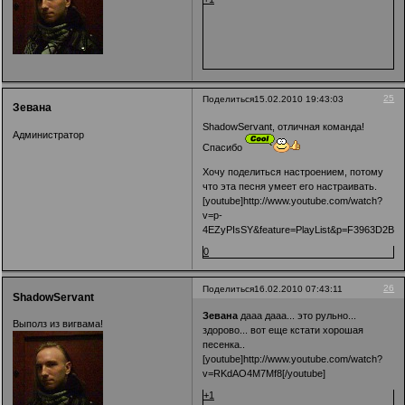
25
Поделиться
15.02.2010 19:43:03
Зевана
ShadowServant, отличная команда!
Администратор
Спасибо
Хочу поделиться настроением, потому
что эта песня умеет его настраивать.
[youtube]http://www.youtube.com/watch?
v=p-
4EZyPIsSY&feature=PlayList&p=F3963D2B55
0
26
Поделиться
16.02.2010 07:43:11
ShadowServant
Зевана
дааа дааа... это рульно...
Выполз из вигвама!
здорово... вот еще кстати хорошая
песенка..
[youtube]http://www.youtube.com/watch?
v=RKdAO4M7Mf8[/youtube]
+1