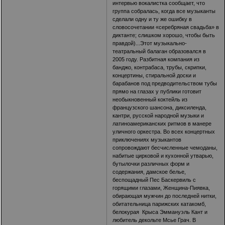
интервью вокалистка сообщает, что
группа собралась, когда все музыканты
сделали одну и ту же ошибку в
словосочетании «серебряная свадьба» в
диктанте; слишком хорошо, чтобы быть
правдой)...Этот музыкально-
театральный балаган образовался в
2005 году. Разбитная компания из
банджо, контрабаса, трубы, скрипки,
концертины, стиральной доски и
барабанов под предводительством тубы
прямо на глазах у публики готовит
необыкновенный коктейль из
французского шансона, диксиленда,
кантри, русской народной музыки и
латиноамериканских ритмов в манере
уличного оркестра. Во всех концертных
приключениях музыкантов
сопровождают бесчисленные чемоданы,
набитые цирковой и кухонной утварью,
бутылочки различных форм и
содержания, дамское белье,
беспощадный Пес Баскервиль с
горящими глазами, Женщина-Пиявка,
обирающая мужчин до последней нитки,
обитательница парижских катакомб,
белокурая Крыса Эммануэль Кант и
любитель декольте Мсье Грач. В