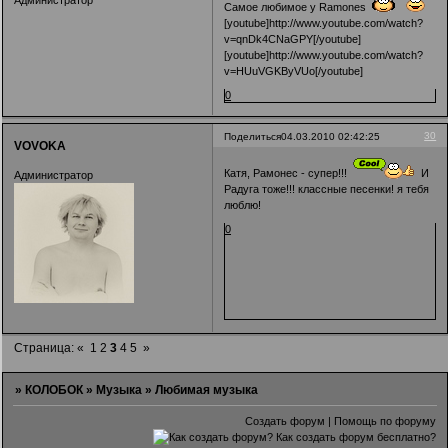
Самое любимое у Ramones
[youtube]http://www.youtube.com/watch?
v=qnDk4CNaGPY[/youtube]
[youtube]http://www.youtube.com/watch?
v=HUuVGKByVUo[/youtube]
0
30
Поделиться
04.03.2010 02:42:25
VOVOKA
Катя, Рамонес - супер!!!
И
Администратор
Радуга тоже!!! классные песенки! я тебя
люблю!
0
Страница:
«
1
2
3
4
5
»
»
КОЛОБОК
»
Музыка
»
Любимая музыка
Создать форум
|
Помощь по форуму