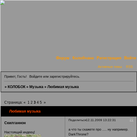
Форум
Колобчане
Регистрация
Войти
Активные темы
RSS
Привет, Гость!
Войдите
или
зарегистрируйтесь
.
»
КОЛОБОК
»
Музыка
»
Любимая музыка
Страница:
«
1
2
3
4
5
»
Любимая музыка
21
Поделиться
12.11.2009 13:22:31
Скилганнон
а что ты скажете про ..... ну например.
Настоящий индеец!
DarkThrone?