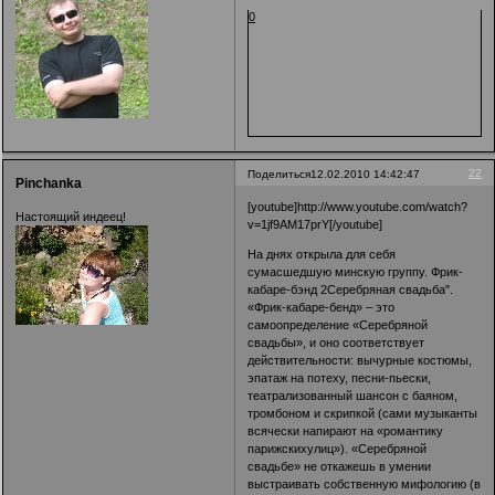
0
22
Поделиться
12.02.2010 14:42:47
Pinchanka
[youtube]http://www.youtube.com/watch?
Настоящий индеец!
v=1jf9AM17prY[/youtube]
На днях открыла для себя
сумасшедшую минскую группу. Фрик-
кабаре-бэнд 2Серебряная свадьба".
«Фрик-кабаре-бенд» – это
самоопределение «Серебряной
свадьбы», и оно соответствует
действительности: вычурные костюмы,
эпатаж на потеху, песни-пьески,
театрализованный шансон с баяном,
тромбоном и скрипкой (сами музыканты
всячески напирают на «романтику
парижскихулиц»). «Серебряной
свадьбе» не откажешь в умении
выстраивать собственную мифологию (в