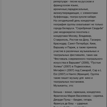
репертуаре - песни на русском и
французском языке,
ироничные,парадоксальные,
жизнеутверждающие, с элементами
буффонады, театра куколи кабаре.
На сегодняшний день концертная
география группы охватывает не только
города Беларуси. "Серебряная Свадьба"
уже неоднократно посетила с
концертами Москву, Владимир,
Ставрополь, Ростов-на-Дону, Таганрог,
Краснодар, Санкт-Петербург, Киев,
Варшаву и Париж, а также приняла
участие в различных музыкальных и
театральных фестивалях, таких как
"Фестиваль современного театрального
искусства в Варшаве" (2006), "Пустые
Холмы" (2007) в Подмосковье,
Метафест (2007) под Самарой, Cap a L
Est (2007) в Нанте (Франция). Группа
также пишет музыку для кино и
театральных постановок.
Музыканты, это:
Бенька – вокал, гармошка, концертино.
Франческа-Мария Василевска – скрипка.
Джордж Пунш – банджо, гитара.
Франсуа де Бош – ударные.