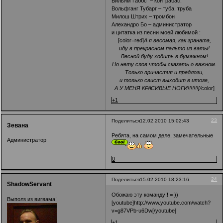
Вильям Габбс – контрабас.
Вольфганг Тубарг – туба, труба
Милош Штрих – тромбон
Алехандро Бо – администратор
и цитатка из песни моей любимой :
[color=red]
А я весомая, как граната,
иду в прекрасном пальто из ваты!
Весной буду ходить в бумажном!
Но нету слов чтобы сказать о важном.
Только причастия и предлоги,
и только свист выходит в итоге,
А У МЕНЯ КРАСИВЫЕ НОГИ!!!!!!![/
color]
+1
23
Поделиться
12.02.2010 15:02:43
Зевана
Ребята, на самом деле, замечательные
Администратор
0
24
Поделиться
15.02.2010 18:23:16
ShadowServant
Обожаю эту команду!! = ))
Выполз из вигвама!
[youtube]http://www.youtube.com/watch?
v=g87VPb-u6Dw[/youtube]
+1