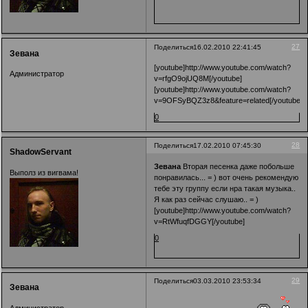
27
Поделиться
16.02.2010 22:41:45
Зевана
[youtube]http://www.youtube.com/watch?
Администратор
v=rfgO9ojUQ8M[/youtube]
[youtube]http://www.youtube.com/watch?
v=9OFSyBQZ3z8&feature=related[/youtube]
0
28
Поделиться
17.02.2010 07:45:30
ShadowServant
Зевана
Вторая песенка даже побольше
Выполз из вигвама!
понравилась... = ) вот очень рекомендую
тебе эту группу если нра такая музыка..
Я как раз сейчас слушаю.. = )
[youtube]http://www.youtube.com/watch?
v=RtWfuqfDGGY[/youtube]
0
29
Поделиться
03.03.2010 23:53:34
Зевана
Администратор