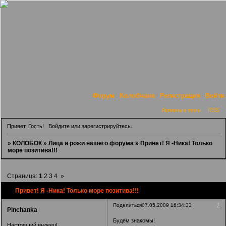
Форум
Колобчане
Регистрация
Войти
Активные темы
RSS
Привет, Гость!
Войдите
или
зарегистрируйтесь
.
»
КОЛОБОК
»
Лица и рожи нашего форума
»
Привет! Я -Ника! Только
море позитива!!!
Страница:
1
2
3
4
»
Привет! Я -Ника! Только море позитива!!!
1
Поделиться
07.05.2009 16:34:33
Pinchanka
Будем знакомы!
Настоящий индеец!