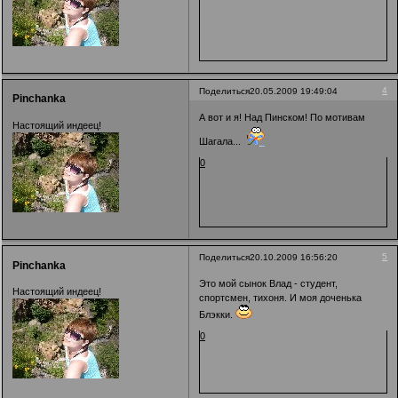
4
Поделиться
20.05.2009 19:49:04
Pinchanka
А вот и я! Над Пинском! По мотивам
Настоящий индеец!
Шагала...
0
5
Поделиться
20.10.2009 16:56:20
Pinchanka
Это мой сынок Влад - студент,
Настоящий индеец!
спортсмен, тихоня. И моя доченька
Блэкки.
0