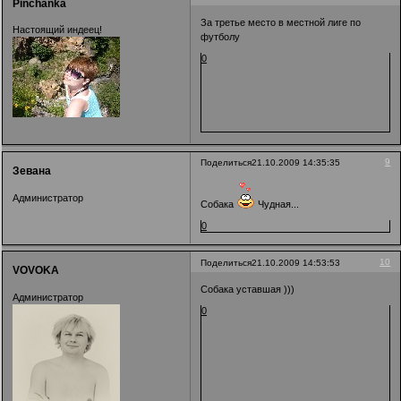
Pinchanka
За третье место в местной лиге по
Настоящий индеец!
футболу
0
9
Поделиться
21.10.2009 14:35:35
Зевана
Администратор
Собака
Чудная...
0
10
Поделиться
21.10.2009 14:53:53
VOVOKA
Собака уставшая )))
Администратор
0