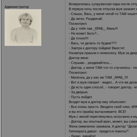
Возвратилась супружеская пара после отп
Администратор
В первую ночь после отпуска муж залазит н
- Слышь, Вась, у меня чегой-то ТАМ чешет
- Да легко. Раздвигай.
Посмотрел:
- Да у тебя там _КРАБ_, Мань!!!
- Не может быть?...
- Да точно!!!!
- Вась, че делать-то будем???
- Завтра к доктору пойдем! Вместе!
Назавтра пришли к гинекологу. Муж за две
Доктор жене:
- Слушаю... раздевайтесь...
- Доктор, у меня ТАМ что-то случилось - п
Посмотрел:
- Милочка, да у вас же ТАМ _КРАБ_!!!!
- Вот и муж говорит - видел... А что же дел
- Да есть один способ...- говорит доктор,- 
- За дверью.
- Пусть войдет.
Входит муж и доктор ему объясняет:
- Все очень просто. Вводите свой член, КР
и вы его (краба) вытаскиваете. ВСЕ!
Муж с женой переглянулись испуганно и му
- Доктор, вы опытный врач, может, вы сами
Жена оживленно закивала. А доктор: "Делат
Гиппократа давал - придется помочь!":
- Ладно, давайте!