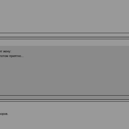
т жену:
потом приятно...
воров.