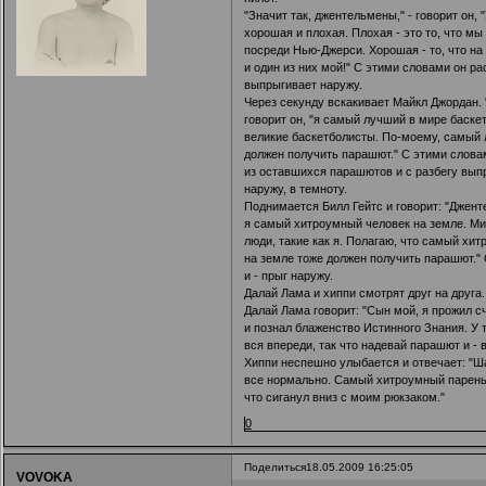
"Значит так, джентельмены," - говорит он, 
хорошая и плохая. Плохая - это то, что м
посреди Нью-Джерси. Хорошая - то, что на
и один из них мой!" С этими словами он ра
выпрыгивает наружу.
Через секунду вскакивает Майкл Джордан. 
говорит он, "я самый лучший в мире баске
великие баскетболисты. По-моему, самый 
должен получить парашют." С этими слова
из оставшихся парашютов и с разбегу вып
наружу, в темноту.
Поднимается Билл Гейтс и говорит: "Джен
я самый хитроумный человек на земле. М
люди, такие как я. Полагаю, что самый хи
на земле тоже должен получить парашют." 
и - прыг наружу.
Далай Лама и хиппи смотрят друг на друга.
Далай Лама говорит: "Сын мой, я прожил с
и познал блаженство Истинного Знания. У 
вся впереди, так что надевай парашют и - 
Хиппи неспешно улыбается и отвечает: "Ш
все нормально. Самый хитроумный парень
что сиганул вниз с моим рюкзаком."
0
Поделиться
18.05.2009 16:25:05
VOVOKA