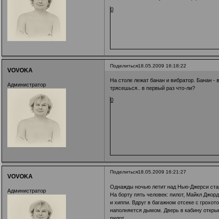
0
Поделиться
18.05.2009 16:18:22
VOVOKA
На столе лежат банан и вибратор. Банан - в
Администратор
трясешься.. в первый раз что-ли?
0
Поделиться
18.05.2009 16:21:27
VOVOKA
Однажды ночью летит над Нью-Джерси стар
Администратор
На борту пять человек: пилот, Майкл Джорд
и хиппи. Вдруг в багажном отсеке с грохо
наполняется дымом. Дверь в кабину откры
пилот.