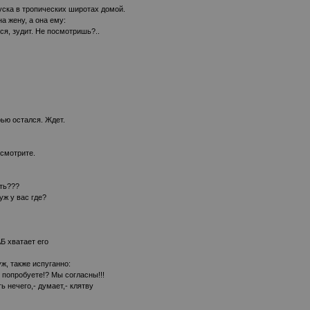
уска в тропических широтах домой.
а жену, а она ему:
ся, зудит. Не посмотришь?..
рью остался. Ждет.
осмотрите.
ать???
муж у вас где?
АБ хватает его
ж, также испуганно:
 попробуете!? Мы согласны!!!
ь нечего,- думает,- клятву