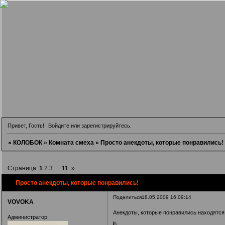
Привет, Гость!
Войдите
или
зарегистрируйтесь
.
»
КОЛОБОК
»
Комната смеха
»
Просто анекдоты, которые понравились!
Страница:
1
2
3
…
11
»
Просто анекдоты, которые понравились!
Поделиться
18.05.2009 16:09:14
VOVOKA
Анекдоты, которые понравились находятся т
Администратор
0