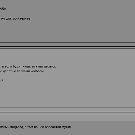
РАБА.
 тут доктор начинает
, и если будут яйца, то купи десяток.
с десятью палками колбасы.
ы?
мный подъезд, а там на нее бросается мужик: