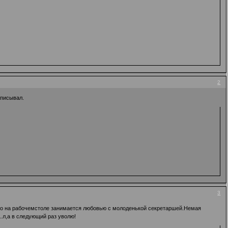
2
аписывал.
3
рямо на рабочемстоле занимается любовью с молоденькой секретаршей.Немая
..л,а в следующий раз уволю!