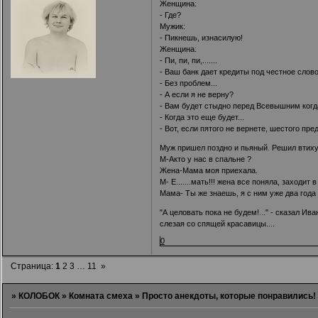
Женщина:
- Где?
Мужик:
- Пикнешь, изнасилую!
Женщина:
- Пи, пи, пи,.......
- Ваш банк дает кредиты под честное слов
- Без проблем...
- А если я не верну?
- Вам будет стыдно перед Всевышним когд
- Когда это еще будет...
- Вот, если пятого не вернете, шестого предс
Муж пришел поздно и пьяный. Решил втихуш
М-Акто у нас в спальне ?
Жена-Мама моя приехала.
М- Е.......мать!!! жена все поняла, заходи
Мама- Ты же знаешь, я с ним уже два года н
"А целовать пока не будем!..." - сказал Ив
слезая со спящей красавицы....
0
Страница:
1
2
3
…
11
»
»
КОЛОБОК
»
Комната смеха
»
Просто анекдоты, которые понравились!