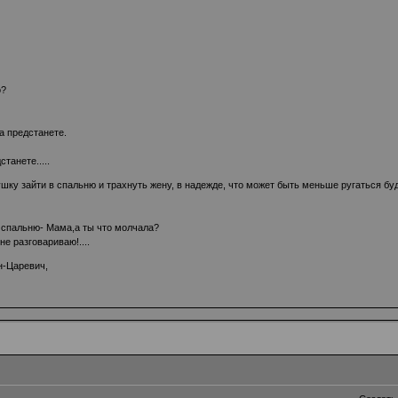
о?
а предстанете.
танете.....
ку зайти в спальню и трахнуть жену, в надежде, что может быть меньше ругаться буд
т в спальню- Мама,а ты что молчала?
е разговариваю!....
ан-Царевич,