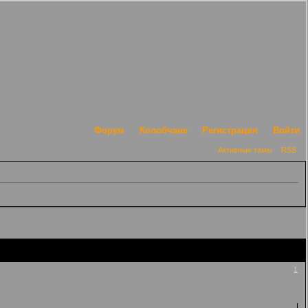
Форум
Колобчане
Регистрация
Войти
Активные темы
RSS
1