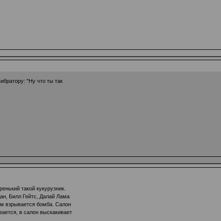
ибратору: "Ну что ты так
енький такой кукурузник.
ан, Билл Гейтс, Далай Лама
том взрывается бомба. Салон
вается, в салон выскакивает