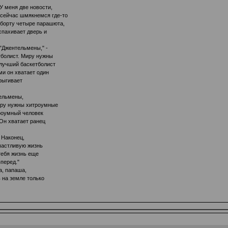
"У меня две новости,
ы сейчас шмякнемся где-то
 борту четыре парашюта,
спахивает дверь и
"Джентельмены," -
тболист. Миру нужны
лучший баскетболист
ми он хватает один
рыгивает
тельмены,
иру нужны хитроумные
троумный человек
Он хватает ранец
 Наконец,
частливую жизнь
тебя жизнь еще
вперед."
а, папаша,
 на земле только