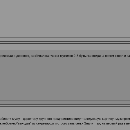
риезжал в деревню, разбивал на глазах мужиков 2-3 бутылки водки, а потом стоял и з
в кабинетк мужу - директору крупного предприятияи видит следующую картину: муж п
небрежно"выходит" из секретарши и строго заявляет:- Значит так, на первый раз вые