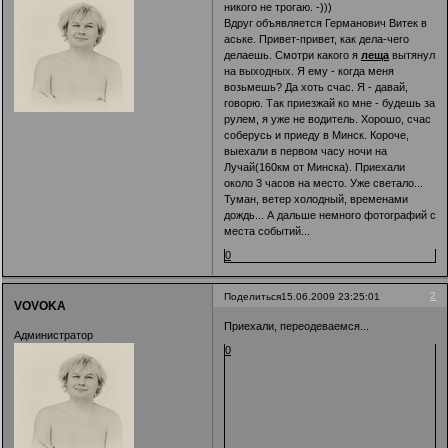
никого не трогаю. -)))
Вдруг объявляется Германович Витек в
аське. Привет-привет, как дела-чего
делаешь. Смотри какого я
леща
вытянул
на выходных. Я ему - когда меня
возьмешь? Да хоть счас. Я - давай,
говорю. Так приезжай ко мне - будешь за
рулем, я уже не водитель. Хорошо, счас
соберусь и приеду в Минск. Короче,
выехали в первом часу ночи на
Лучай(160км от Минска). Приехали
около 3 часов на место. Уже светало...
Туман, ветер холодный, временами
дождь... А дальше немного фотографий с
места событий...
0
2
Поделиться
15.06.2009 23:25:01
VOVOKA
Приехали, переодеваемся...
Администратор
0