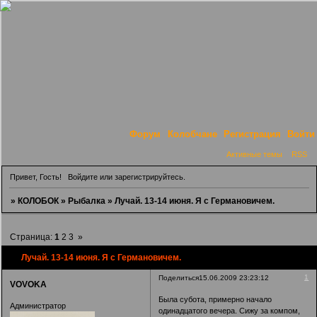
Форум
Колобчане
Регистрация
Войти
Активные темы
RSS
Привет, Гость!
Войдите
или
зарегистрируйтесь
.
»
КОЛОБОК
»
Рыбалка
»
Лучай. 13-14 июня. Я с Германовичем.
Страница:
1
2
3
»
Лучай. 13-14 июня. Я с Германовичем.
1
Поделиться
15.06.2009 23:23:12
VOVOKA
Была субота, примерно начало
Администратор
одинадцатого вечера. Сижу за компом,