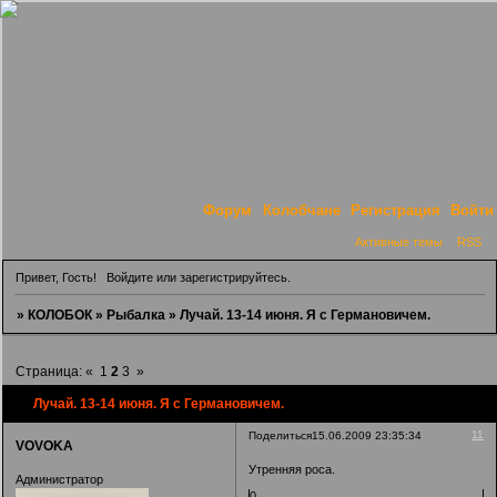
Форум
Колобчане
Регистрация
Войти
Активные темы
RSS
Привет, Гость!
Войдите
или
зарегистрируйтесь
.
»
КОЛОБОК
»
Рыбалка
»
Лучай. 13-14 июня. Я с Германовичем.
Страница:
«
1
2
3
»
Лучай. 13-14 июня. Я с Германовичем.
11
Поделиться
15.06.2009 23:35:34
VOVOKA
Утренняя роса.
Администратор
0