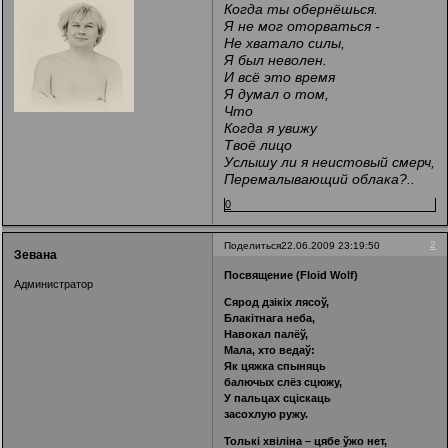
Когда ты обернёшься.
Я не мог оторваться -
Не хватало силы,
Я был неволен.
И всё это время
Я думал о том,
Что
Когда я увижу
Твоё лицо
Услышу ли я неистовый смерч,
Перемалывающий облака?..
0
2
Поделиться
22.06.2009 23:19:50
Зевана
Посвящение (Floid Wolf)
Администратор
Сярод дзікіх лясоў,
Блакітнага неба,
Навокал палёў,
Мала, хто ведаў:
Як цяжка спыняць
балючых слёз сцюжу,
У пальцах сціскаць
засохлую ружу.
Толькі хвіліна – цябе ўжо нет,