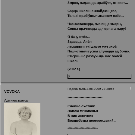
Змрок, падаецца, зрабіўся, як свет…
Сэрца ніколі не знойдзе цябе,
Толькі прабіўшы чаканнем сябе…
Час застанецца, змоюцца хмары,
Сонца прачнецца ад чорнага жару!
Я бачу цябе…
Здаецца, Анёл
ласкавыя гукі даруе мне зноў.
Пяшчотныя вусны злучацца ад болю,
Смерць не разлучыць нас болей
ніколі.
(2002 г.)
0
3
Поделиться
22.06.2009 23:28:55
VOVOKA
*****************************
Администратор
Словно охотник
Ловлю мгновенья
В них источник
Волшебства перерождений...
*************************