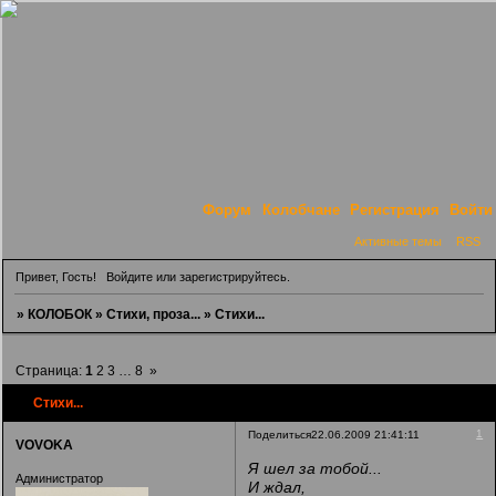
Форум
Колобчане
Регистрация
Войти
Активные темы
RSS
Привет, Гость!
Войдите
или
зарегистрируйтесь
.
»
КОЛОБОК
»
Стихи, проза...
»
Стихи...
Страница:
1
2
3
…
8
»
Стихи...
1
Поделиться
22.06.2009 21:41:11
VOVOKA
Я шел за тобой...
Администратор
И ждал,