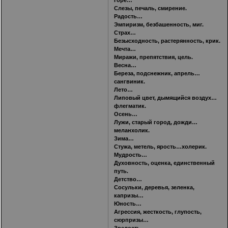
Слезы, печаль, смирение.
Радость…
Эмпиризм, безбашенность, миг.
Страх…
Безысходность, растерянность, крик.
Мечта…
Миражи, препятствия, цель.
Весна…
Береза, подснежник, апрель…
сангвиник.
Лето…
Липовый цвет, дымящийся воздух…
флегматик.
Осень…
Лужи, старый город, дожди…
меланхолик.
Зима…
Стужа, метель, ярость…холерик.
Мудрость…
Духовность, оценка, единственный
путь.
Детство…
Сосульки, деревья, зеленка,
капризы…
Юность…
Агрессия, жесткость, глупость,
сюрпризы…
Зрелость…