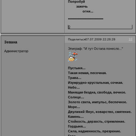
Попробуй
зажечь
огни...
*****************************
0
10
Поделиться
07.07.2009 22:26:28
Зевана
Эпиграф: "И тут Остапа понесло..."
Администратор
Пустыня…
Такая немая, песочная.
Трава…
Изумрудно-хрустальная, сочная.
Небо…
Манящая бездна, свобода, вечное.
Солнце…
Золото света, импульс, беспечное.
Море…
Двуликий Янус, коварство, смятение.
Камень…
Стойкость, дерзость, стремление.
Гордыня…
Сила, надменность, презрение.
Горе…