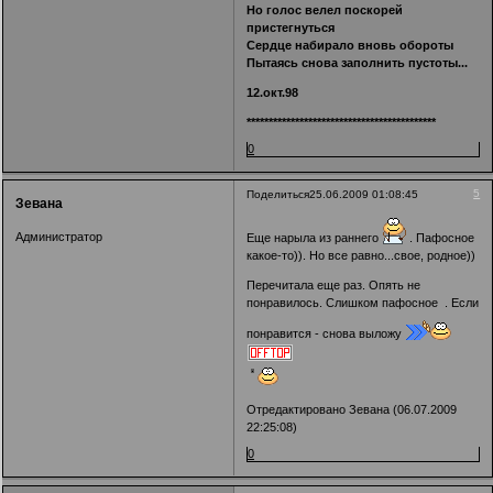
Но голос велел поскорей
пристегнуться
Сердце набирало вновь обороты
Пытаясь снова заполнить пустоты...
12.окт.98
*******************************************
0
5
Поделиться
25.06.2009 01:08:45
Зевана
Администратор
Еще нарыла из раннего
. Пафосное
какое-то)). Но все равно...свое, родное))
Перечитала еще раз. Опять не
понравилось. Слишком пафосное . Если
понравится - снова выложу
Отредактировано Зевана (06.07.2009
22:25:08)
0