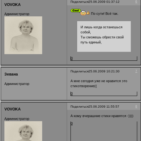
6
Поделиться
25.06.2009 01:37:12
VOVOKA
По сути! Всё так.
Администратор
И лишь когда останешься
собой,
Ты сможешь обрести свой
путь единый,
0
7
Поделиться
25.06.2009 10:21:30
Зевана
А мне сегодня уже не нравится это
Администратор
стихотворение((
0
8
Поделиться
25.06.2009 11:55:57
VOVOKA
А кому вчерашние стихи нравятся -))))
Администратор
0