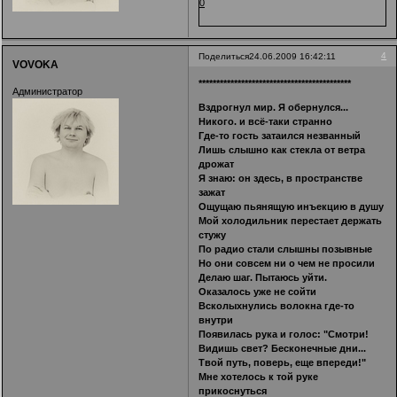
0
4
Поделиться
24.06.2009 16:42:11
VOVOKA
*******************************************
Администратор
Вздрогнул мир. Я обернулся...
Никого. и всё-таки странно
Где-то гость затаился незванный
Лишь слышно как стекла от ветра
дрожат
Я знаю: он здесь, в пространстве
зажат
Ощущаю пьянящую инъекцию в душу
Мой холодильник перестает держать
стужу
По радио стали слышны позывные
Но они совсем ни о чем не просили
Делаю шаг. Пытаюсь уйти.
Оказалось уже не сойти
Всколыхнулись волокна где-то
внутри
Появилась рука и голос: "Смотри!
Видишь свет? Бесконечные дни...
Твой путь, поверь, еще впереди!"
Мне хотелось к той руке
прикоснуться