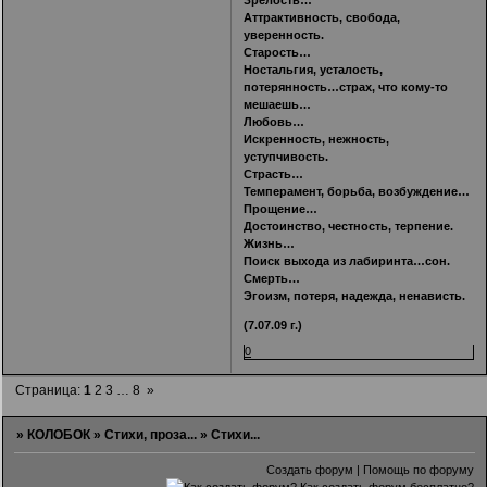
Аттрактивность, свобода,
уверенность.
Старость…
Ностальгия, усталость,
потерянность…страх, что кому-то
мешаешь…
Любовь…
Искренность, нежность,
уступчивость.
Страсть…
Темперамент, борьба, возбуждение…
Прощение…
Достоинство, честность, терпение.
Жизнь…
Поиск выхода из лабиринта…сон.
Смерть…
Эгоизм, потеря, надежда, ненависть.
(7.07.09 г.)
0
Страница:
1
2
3
…
8
»
»
КОЛОБОК
»
Стихи, проза...
»
Стихи...
Создать форум
|
Помощь по форуму