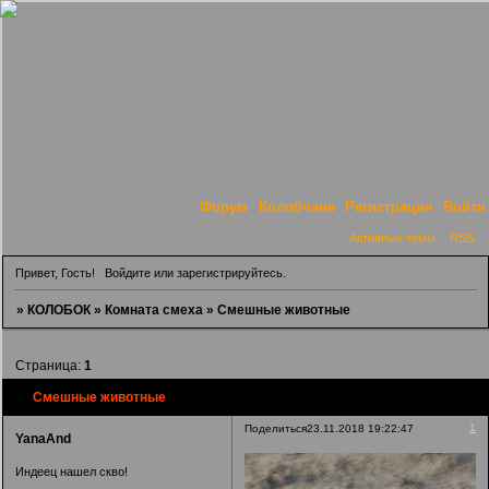
Форум
Колобчане
Регистрация
Войти
Активные темы
RSS
Привет, Гость!
Войдите
или
зарегистрируйтесь
.
»
КОЛОБОК
»
Комната смеха
»
Смешные животные
Страница:
1
Смешные животные
1
Поделиться
23.11.2018 19:22:47
YanaAnd
Индеец нашел скво!