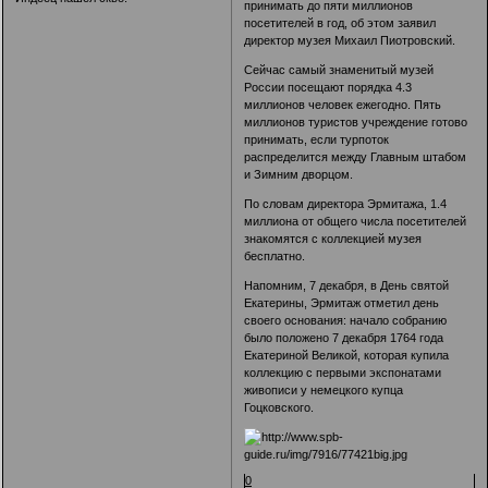
принимать до пяти миллионов
посетителей в год, об этом заявил
директор музея Михаил Пиотровский.
Сейчас самый знаменитый музей
России посещают порядка 4.3
миллионов человек ежегодно. Пять
миллионов туристов учреждение готово
принимать, если турпоток
распределится между Главным штабом
и Зимним дворцом.
По словам директора Эрмитажа, 1.4
миллиона от общего числа посетителей
знакомятся с коллекцией музея
бесплатно.
Напомним, 7 декабря, в День святой
Екатерины, Эрмитаж отметил день
своего основания: начало собранию
было положено 7 декабря 1764 года
Екатериной Великой, которая купила
коллекцию с первыми экспонатами
живописи у немецкого купца
Гоцковского.
0