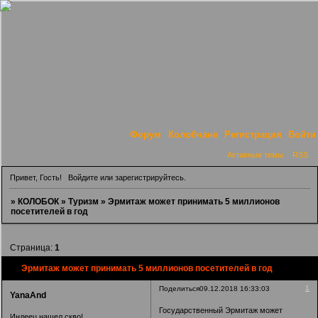
Форум
Колобчане
Регистрация
Войти
Активные темы
RSS
Привет, Гость!
Войдите
или
зарегистрируйтесь
.
»
КОЛОБОК
»
Туризм
»
Эрмитаж может принимать 5 миллионов
посетителей в год
Страница:
1
Эрмитаж может принимать 5 миллионов посетителей в год
1
Поделиться
09.12.2018 16:33:03
YanaAnd
Государственный Эрмитаж может
Индеец нашел скво!