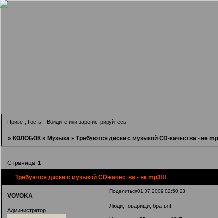
Привет, Гость!
Войдите
или
зарегистрируйтесь
.
»
КОЛОБОК
»
Музыка
»
Требуются диски с музыкой CD-качества - не mp3
Страница:
1
Требуются диски с музыкой CD-качества - не mp3!!!
Поделиться
01.07.2009 02:50:23
VOVOKA
Люди, товарищи, братья!
Администратор