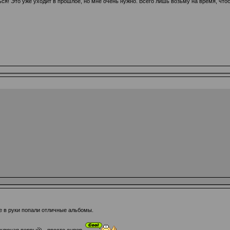
ся! Это уже уходит в прошлое, но мне очень нужно. Всего лишь возьму на время, чтоб
е в руки попали отличные альбомы.