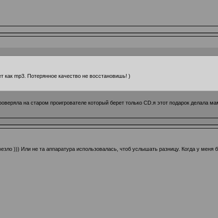
дет как mp3. Потерянное качество не восстановишь! )
роверяла на старом проигрователе который берет только CD.я этот подарок делала м
езло ))) Или не та аппаратура использовалась, чтоб услышать разницу. Когда у меня 