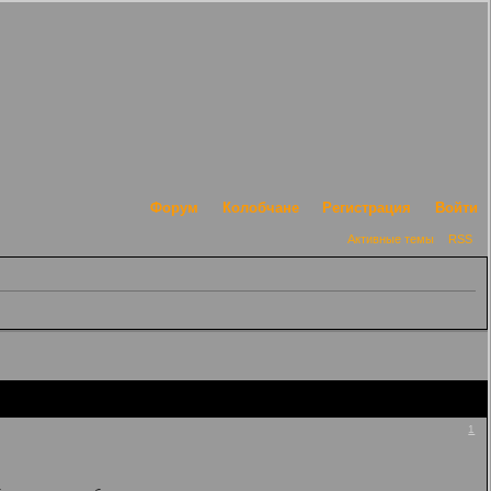
Форум
Колобчане
Регистрация
Войти
Активные темы
RSS
1