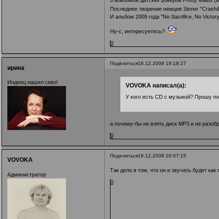
6 альбомов датских рокеров Pretty Maids 
Последнее творение немцев Sinner "Crash&B
И альбом 2009 года "No Sacrifice, No Victo
Ну-с, интересуетесь?
0
Поделиться
16.12.2009 19:18:27
ирина
Индеец нашел скво!
VOVOKA написал(а):
У кого есть CD с музыкой? Прошу по
а почему-бы не взять диск МР3 и не разобр
0
Поделиться
16.12.2009 20:07:15
VOVOKA
Так дело в том, что он и звучать будет ка
Администратор
0