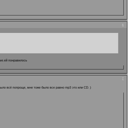
6
аме.ей понравилось
7
было всё попроще, мне тоже было все равно mp3 это или CD. )