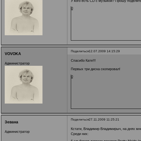
У кого есть CD с музыкой? Прошу поделить
0
Поделиться
12.07.2009 14:15:29
VOVOKA
Спасибо Кате!!!
Администратор
Первых три диска скопировал!
0
Поделиться
27.11.2009 11:25:21
Зевана
Кстати, Владимир Владимирыч, на днях мн
Администратор
Среди них: