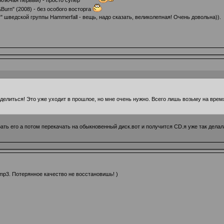
(включая первый) - просто супер
urn" (2008) - без особого восторга
ry" шведской группы Hammerfall - вещь, надо сказать, великолепная! Очень довольна)).
делиться! Это уже уходит в прошлое, но мне очень нужно. Всего лишь возьму на время
ать его а потом перекачать на обыкновенный диск.вот и получится CD.я уже так делал
к mp3. Потерянное качество не восстановишь! )