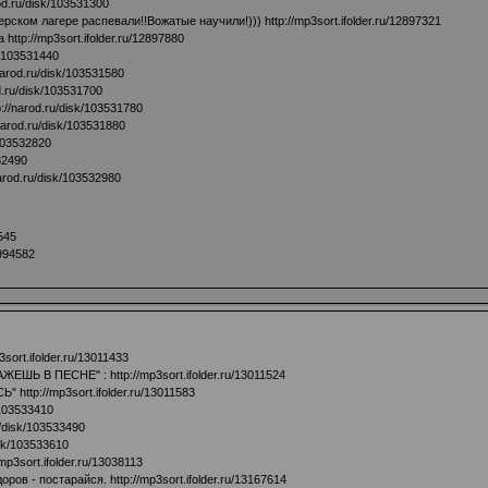
rod.ru/disk/103531300
ерском лагере распевали!!Вожатые научили!)))
http://mp3sort.ifolder.ru/12897321
на
http://mp3sort.ifolder.ru/12897880
k/103531440
/narod.ru/disk/103531580
d.ru/disk/103531700
p://narod.ru/disk/103531780
/narod.ru/disk/103531880
/103532820
532490
narod.ru/disk/103532980
4545
2994582
3sort.ifolder.ru/13011433
АЖЕШЬ В ПЕСНЕ" :
http://mp3sort.ifolder.ru/13011524
СЬ"
http://mp3sort.ifolder.ru/13011583
/103533410
u/disk/103533490
isk/103533610
/mp3sort.ifolder.ru/13038113
оров - постарайся.
http://mp3sort.ifolder.ru/13167614