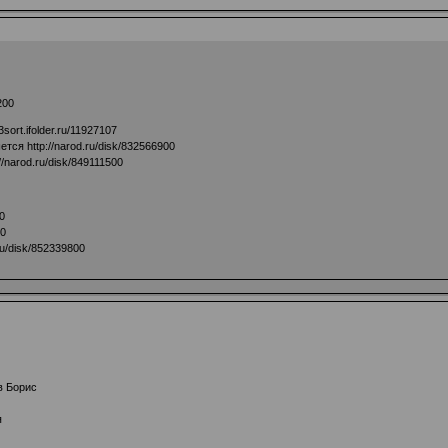
200
3sort.ifolder.ru/11927107
шется
http://narod.ru/disk/832566900
://narod.ru/disk/849111500
0
00
.ru/disk/852339800
в Борис
я