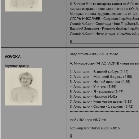
К. Беляев Что-то сигарета гаснет.mp3 Разм
виа магистраль. несет меня теченье (Ю. Ан
Молодые голоса. дедушка играет на гитаре
ИГОРЬ НИКОЛАЕВ - Садовник
http://mp3sor
Иосиф Кобзон - Серенада -
http://mp3sort.i
Василий Зинкевич - Русские берёзы
http://
Иосиф Кобзон - Нечего надетьhttp://narod.r
0
Поделиться
03.09.2009 11:50:32
VOVOKA
А. Минцковская (АНАСТАСИЯ) - первый вин
Администратор
1. Анастасия - Высокий каблук (2:42)
2. Анастасия - Жестокий бродяга (4:58)
3. Анастасия - Ночной проспект (4:26)
4. Анастасия - Учитель (3:56)
5. Анастасия - Я - королева (3:47)
6. Анастасия - Нарцисс (4:41)
7. Анастасия - Купи живые цветы (3:18)
8. Анастасия - Струна - 1 вариант (3:42)
-------------------------------------------------------
mp3 /192 kbps /46,7 mb
http://mp3sort.ifolder.ru/11871815
0