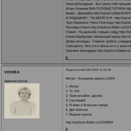
Алексей Кондаков - Все грехи тебе проща
Игорь Новиков ВИА ГОЛУБЫЕ ГИТАРЫ
htt
Браво - Джамайка
http://narod.ru/disk/91007
И.ПАДАШЬЯН - ТЫ,МОРЕ И Я -
http://naro
Трио Мареничи -Несе Галя воду
http://mp3so
Песняры-Олеся
http://mp3sort.ifolder.ru/12
Пламя - На дальней станции сойду
http://m
Елена Камбурова- Маленький принц
http://
Добры молодцы - Главное ,ребята, сердце
Самоцветы- Всё,что в жизни есть у меня
h
Земляне-Каскадеры
http://mp3sort.ifolder.r
0
Поделиться
03.09.2009 11:54:39
VOVOKA
Метро - Кольцевая дорога (1984)
Администратор
1. Метро
2. Ту-104
3. Прислушайся, дружок
4. Скупердяй
5. Я живу в большом городе
6. Две бабочки
7. Модная группа
http://mp3sort.ifolder.ru/12328083
0