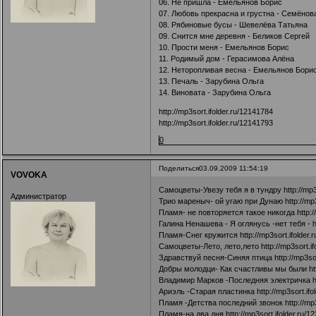
06. Не пришла - Емельянов Борис
07. Любовь прекрасна и грустна - Семёнов
08. Рябиновые бусы - Шевелёва Татьяна
09. Снится мне деревня - Беликов Сергей
10. Прости меня - Емельянов Борис
11. Родимый дом - Герасимова Алёна
12. Неторопливая весна - Емельянов Бори
13. Печаль - Зарубина Ольга
14. Виновата - Зарубина Ольга
http://mp3sort.ifolder.ru/12141784
http://mp3sort.ifolder.ru/12141793
0
Поделиться
03.09.2009 11:54:19
VOVOKA
Самоцветы-Увезу тебя я в тундру
http://mp
Администратор
Трио мареныч- ой угаю при Дунаю
http://mp
Пламя- не повторяется такое никогда
http:
Галина Ненашева - Я оглянусь -нет тебя -
h
Пламя-Снег кружится
http://mp3sort.ifolder
Самоцветы-Лето, лето,лето
http://mp3sort.i
Здравствуй песня-Синяя птица
http://mp3so
Добры молодци- Как счастливы мы были
ht
Владимир Марков -Последняя электричка
h
Ариэль -Старая пластинка
http://mp3sort.if
Пламя -Детства последний звонок
http://mp
Пламя-на два дня
http://mp3sort.ifolder.ru/1