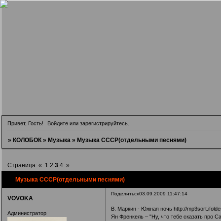
Привет, Гость!
Войдите
или
зарегистрируйтесь
.
»
КОЛОБОК
»
Музыка
»
Музыка СССР(отдельными песнями)
Страница:
«
1
2
3
4
»
Музыка СССР(отдельными песнями)
Поделиться
03.09.2009 11:47:14
VOVOKA
В. Маркин - Южная ночь
http://mp3sort.ifold
Администратор
Ян Френкель – "Ну, что тебе сказать про С