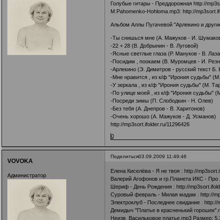
Голубые гитары - Преддорожная
http://mp3s
M.Pahomenko-Hohloma.mp3:
http://mp3sort.i
Альбом Аллы Пугачевой "Арлекино и другие
-Ты снишься мне (А. Мажуков - И. Шумако
-22 + 28 (В. Добрынин - В. Луговой)
-Ясные светлые глаза (Р. Мануков - В. Лаз
-Посидим , поокаем (В. Муромцев - И. Резн
-Арлекино (Э. Димитров - русский текст Б.
-Мне нравится , из к/ф "Ирония судьбы" (М
-У зеркала , из к/ф "Ирония судьбы" (М. Т
-По улице моей , из к/ф "Ирония судьбы" (
-Посреди зимы (П. Слободкин - Н. Олев)
-Без тебя (А. Днепров - В. Харитонов)
-Очень хорошо (А. Мажуков - Д. Усманов)
http://mp3sort.ifolder.ru/11296426
0
Поделиться
03.09.2009 11:49:46
VOVOKA
Елена Киселёва - Я не твоя :
http://mp3sort.
Администратор
Валерий Агофонов и гр.Планета ИКС - Про 
Шериф - День Рождения :
http://mp3sort.ifo
Суровый февраль - Милая мадам :
http://m
Электроклуб - Последнее свидание :
http:/
Демидыч "Платье в красненький горошек".
Неизв. Васильковое платье.mp3 Размер: 5