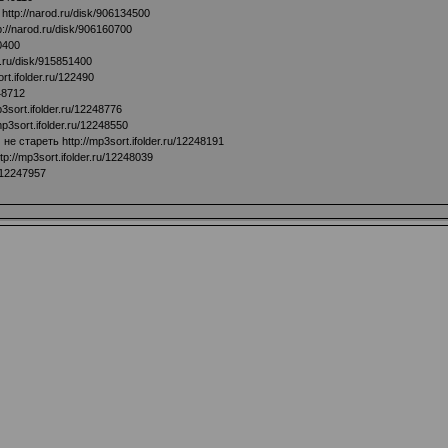
ю
http://narod.ru/disk/906134500
p://narod.ru/disk/906160700
0400
d.ru/disk/915851400
rt.ifolder.ru/122490
248712
p3sort.ifolder.ru/12248776
mp3sort.ifolder.ru/12248550
м не стареть
http://mp3sort.ifolder.ru/12248191
ttp://mp3sort.ifolder.ru/12248039
u/12247957