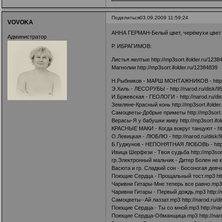
Поделиться
03.09.2009 11:59:24
VOVOKA
АННА ГЕРМАН-Белый цвет, черёмухи цве
Администратор
Р. ИБРАГИМОВ:
Листья желтые
http://mp3sort.ifolder.ru/1238
Магнолии
http://mp3sort.ifolder.ru/12384839
Н.Рыбников - МАРШ МОНТАЖНИКОВ -
htt
Э.Хиль - ЛЕСОРУБЫ -
http://narod.ru/disk/
И.Бржевская - ГЕОЛОГИ -
http://narod.ru/d
Земляне-Красный конь
http://mp3sort.ifolde
Самоцветы-Добрые приметы
http://mp3sort
Верасы-Я у бабушки живу
http://mp3sort.if
КРАСНЫЕ МАКИ - Когда вокруг танцуют -
h
О.Левицкая - ЛЮБЛЮ -
http://narod.ru/disk
Б.Гуджунов - НЕПОНЯТНАЯ ЛЮБОВЬ -
htt
Ивица Шерфези - Твоя судьба
http://mp3sor
гр.Электронный мальчик - Дитер Болен не 
Васюта и гр. Сладкий сон - Босоногая дев
Поющие Сердца - Прощальный тост.mp3
ht
Чаривни Гитары-Мне теперь все равно.mp
Чаривни Гитары - Первый дождь.mp3
http:/
Самоцветы--Ай лаззат.mp3
http://narod.ru/
Поющие Сердца - Ты со мной.mp3
http://n
Поющие Сердца-Обманщица.mp3
http://na