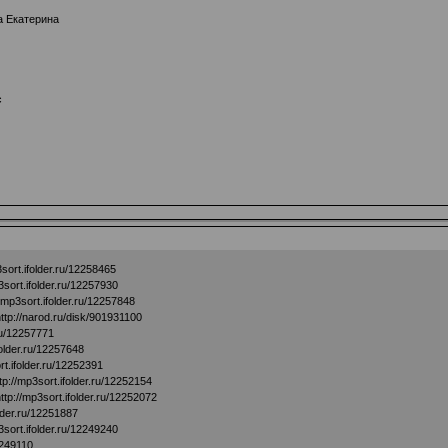
а Екатерина
с
3sort.ifolder.ru/12258465
3sort.ifolder.ru/12257930
//mp3sort.ifolder.ru/12257848
ttp://narod.ru/disk/901931100
.ru/12257771
folder.ru/12257648
rt.ifolder.ru/12252391
tp://mp3sort.ifolder.ru/12252154
ttp://mp3sort.ifolder.ru/12252072
older.ru/12251887
3sort.ifolder.ru/12249240
2249110