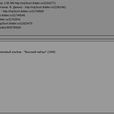
ер: 2.85 Мб
http://mp3sort.ifolder.ru/11542771
тонов -В. Дюнин) -
http://mp3sort.ifolder.ru/11561461
 -
http://mp3sort.ifolder.ru/11744500
t.ifolder.ru/11744548
folder.ru/11762641
mp3sort.ifolder.ru/11823475
u/disk/809795600
иловый альбом - "Высокий каблук" (1990)