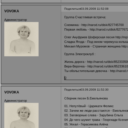
Поделиться
03.09.2009 11:52:08
VOVOKA
Группа Счастливая встреча:
Администратор
Снежинка -
http://narod.ru/disk/827745700
Первая любовь -
http://narod.ru/disk/827767
Олег Ануфриев Шоферская песня
http://mp
Сладка Ягода - Под окном черемуха колы
Михаил Муромов - Странная женщина
http
Группа Электроклуб :
Жизнь дорога -
http://narod.ru/disk/85233350
Вера-Верочка -
http://narod.ru/disk/8523361
Ты обольстительная девочка -
http://narod
0
Поделиться
03.09.2009 11:52:30
VOVOKA
Сборник песен Б.Емельянова
Администратор
01. Непутёвый - Царикати Феликс
02. Зачем же люди расстаются - Емельяно
03. Заговорные слова - Зарубина Ольга
04. До чего шумит трава - Георгиади Ксени
05. Уехал - Герасимова Алёна