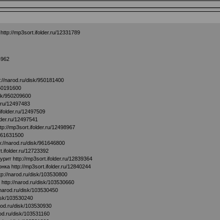
т
http://mp3sort.ifolder.ru/12331789
4962
p://narod.ru/disk/950181400
950191600
isk/950209600
r.ru/12497483
.ifolder.ru/12497509
older.ru/12497541
ttp://mp3sort.ifolder.ru/12498967
/961631500
p://narod.ru/disk/961646800
t.ifolder.ru/12723392
курит
http://mp3sort.ifolder.ru/12839364
чонка
http://mp3sort.ifolder.ru/12840244
tp://narod.ru/disk/103530800
3
http://narod.ru/disk/103530660
/narod.ru/disk/103530450
disk/103530240
arod.ru/disk/103530930
rod.ru/disk/103531160