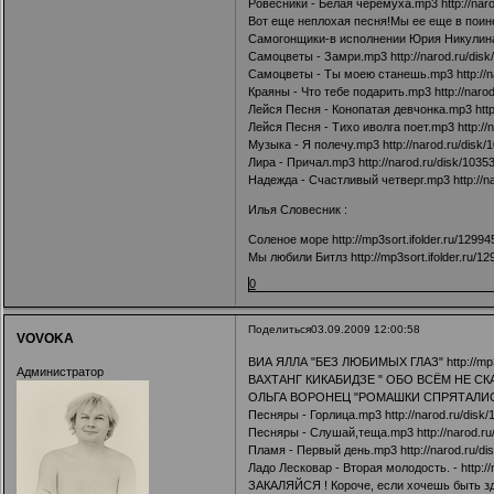
Ровесники - Белая черемуха.mp3
http://na
Вот еще неплохая песня!Мы ее еще в поин
Самогонщики-в исполнении Юрия Никули
Самоцветы - Замри.mp3
http://narod.ru/dis
Самоцветы - Ты моею станешь.mp3
http:/
Краяны - Что тебе подарить.mp3
http://naro
Лейся Песня - Конопатая девчонка.mp3
htt
Лейся Песня - Тихо иволга поет.mp3
http:/
Музыка - Я полечу.mp3
http://narod.ru/disk
Лира - Причал.mp3
http://narod.ru/disk/103
Надежда - Счастливый четверг.mp3
http://
Илья Словесник :
Соленое море
http://mp3sort.ifolder.ru/1299
Мы любили Битлз
http://mp3sort.ifolder.ru/1
0
Поделиться
03.09.2009 12:00:58
VOVOKA
ВИА ЯЛЛА "БЕЗ ЛЮБИМЫХ ГЛАЗ"
http://mp
Администратор
ВАХТАНГ КИКАБИДЗЕ " ОБО ВСЁМ НЕ СК
ОЛЬГА ВОРОНЕЦ "РОМАШКИ СПРЯТАЛИ
Песняры - Горлица.mp3
http://narod.ru/disk
Песняры - Слушай,теща.mp3
http://narod.r
Пламя - Первый день.mp3
http://narod.ru/d
Ладо Лесковар - Вторая молодость. -
http:/
ЗАКАЛЯЙСЯ ! Короче, если хочешь быть зд