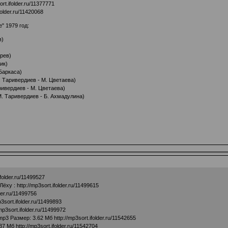
ort.ifolder.ru/11377771
folder.ru/11420068
" 1979 год:
в)
арев)
ик)
 Баркаса)
. Таривердиев - М. Цветаева)
аривердиев - М. Цветаева)
М. Таривердиев - Б. Ахмадулина)
ifolder.ru/11499527
Лёху :
http://mp3sort.ifolder.ru/11499615
lder.ru/11499756
p3sort.ifolder.ru/11499893
/mp3sort.ifolder.ru/11499972
mp3 Размер: 3.62 Мб
http://mp3sort.ifolder.ru/11542655
.37 Мб
http://mp3sort.ifolder.ru/11542704