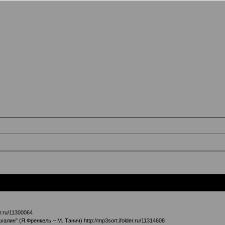
er.ru/11300064
ахалин" (Я.Френкель – М. Танич)
http://mp3sort.ifolder.ru/11314608