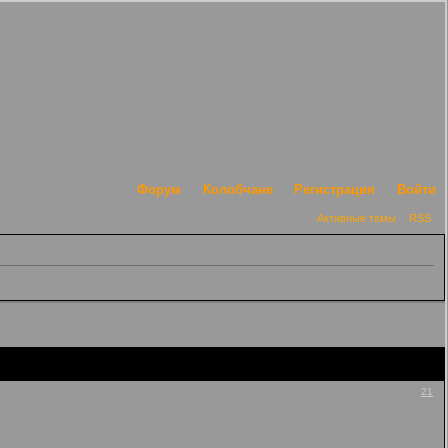
Форум
Колобчане
Регистрация
Войти
Активные темы
RSS
21