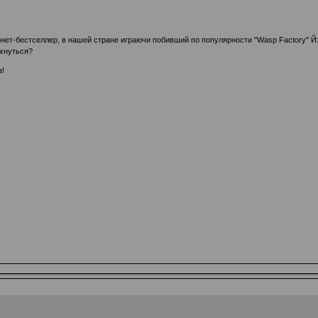
рнет-бестселлер, в нашей стране играючи побивший по популярности "Wasp Factory" Й
ихнуться?
а!