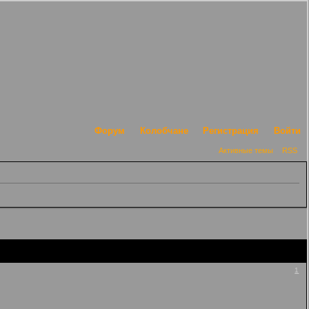
Форум
Колобчане
Регистрация
Войти
Активные темы
RSS
1