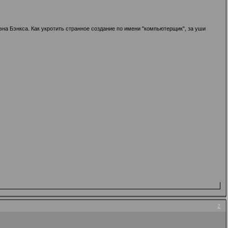
эна Бэнкса. Как укротить странное создание по имени "компьютерщик", за уши
2