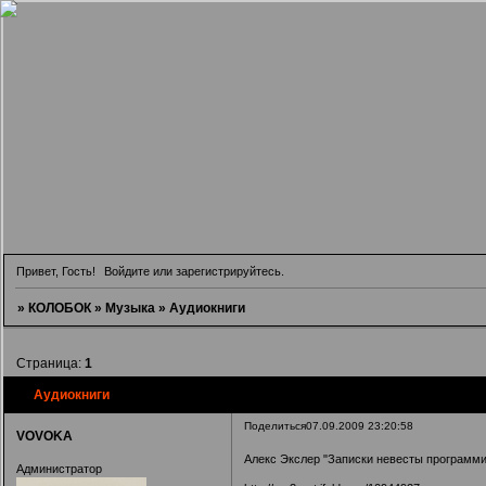
Привет, Гость!
Войдите
или
зарегистрируйтесь
.
»
КОЛОБОК
»
Музыка
»
Аудиокниги
Страница:
1
Аудиокниги
Поделиться
07.09.2009 23:20:58
VOVOKA
Алекс Экслер "Записки невесты программи
Администратор