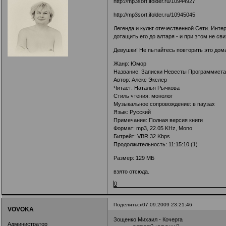
http://mp3sort.ifolder.ru/10944927
http://mp3sort.ifolder.ru/10945045
Легенда и культ отечественной Сети. Инте
дотащить его до алтаря - и при этом не св
Девушки! Не пытайтесь повторить это дом
Жанр: Юмор
Название: Записки Невесты Программиста
Автор: Алекс Экслер
Читает: Наталья Рычкова
Стиль чтения: монолог
Музыкальное сопровождение: в паузах
Язык: Русский
Примечание: Полная версия книги
Формат: mp3, 22.05 KHz, Mono
Битрейт: VBR 32 Kbps
Продолжительность: 11:15:10 (1)
Размер: 129 МБ
взято отсюда.
0
Поделиться
07.09.2009 23:21:46
VOVOKA
Зощенко Михаил - Кочерга
Администратор