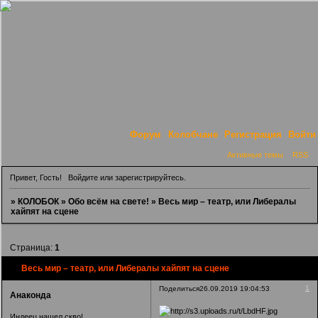
Форум
Колобчане
Регистрация
Войти
Активные темы
RSS
Привет, Гость!
Войдите
или
зарегистрируйтесь
.
»
КОЛОБОК
»
Обо всём на свете!
»
Весь мир – театр, или Либералы
хайпят на сцене
Страница:
1
Весь мир – театр, или Либералы хайпят на сцене
1
Поделиться
26.09.2019 19:04:53
Анаконда
Индеец нашел скво!