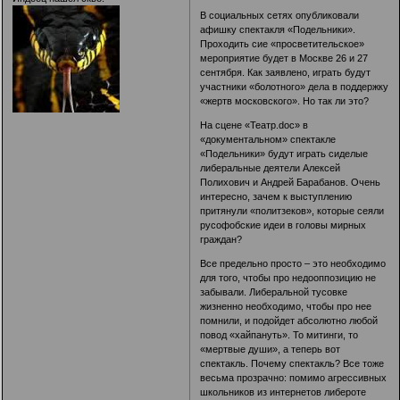
В социальных сетях опубликовали
афишку спектакля «Подельники».
Проходить сие «просветительское»
мероприятие будет в Москве 26 и 27
сентября. Как заявлено, играть будут
участники «болотного» дела в поддержку
«жертв московского». Но так ли это?
На сцене «Театр.doc» в
«документальном» спектакле
«Подельники» будут играть сиделые
либеральные деятели Алексей
Полихович и Андрей Барабанов. Очень
интересно, зачем к выступлению
притянули «политзеков», которые сеяли
русофобские идеи в головы мирных
граждан?
Все предельно просто – это необходимо
для того, чтобы про недооппозицию не
забывали. Либеральной тусовке
жизненно необходимо, чтобы про нее
помнили, и подойдет абсолютно любой
повод «хайпануть». То митинги, то
«мертвые души», а теперь вот
спектакль. Почему спектакль? Все тоже
весьма прозрачно: помимо агрессивных
школьников из интернетов либероте