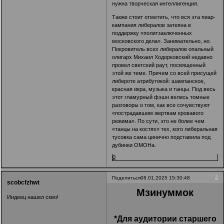
нужна творческая интеллигенция.
Также стоит отметить, что вся эта пиар-
кампания либералов затеяна в
поддержку «политзаключенных
московского дела». Занимательно, но.
Покровитель всех либералов опальный
олигарх Михаил Ходорковский недавно
провел светский раут, посвященный
этой же теме. Причем со всей присущей
либероте атрибутикой: шампанское,
красная икра, музыка и танцы. Под весь
этот гламурный фэшн велись томные
разговоры о том, как все сочувствуют
«пострадавшим жертвам кровавого
режима». По сути, это не более чем
«танцы на костях» тех, кого либеральная
тусовка сама цинично подставила под
дубинки ОМОНа.
0
2
Поделиться
08.01.2025 15:30:48
scobcfzhwt
Мзинуммок
Индеец нашел скво!
*Для аудитории старшего