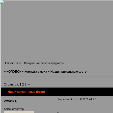
Привет, Гость!
Войдите
или
зарегистрируйтесь
.
»
КОЛОБОК
»
Комната смеха
»
Наши прикольные фото!
Страница:
1
2
3
»
Наши прикольные фото!
Поделиться
22.01.2009 21:44:37
VOVOKA
Администратор
0