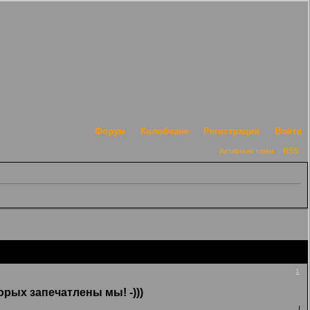
Форум
Колобчане
Регистрация
Войти
Активные темы
RSS
1
рых запечатлены мы! -)))