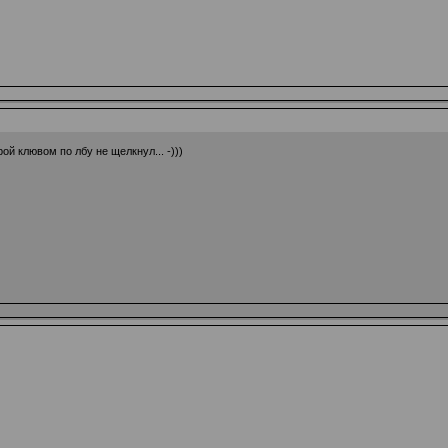
ой клювом по лбу не щелкнул... -)))