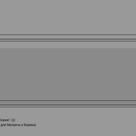
рик! -)))
для Митрича и Борика)