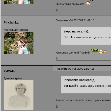
Очень даже понимаю!!!
0
Поделиться
04.05.2009 11:42:18
Pinchanka
Настоящий индеец!
elepo написал(а):
П.С. На фотке не я, но сделала-то ее
Классные фотки!!! Профи!!!
0
Поделиться
04.05.2009 12:24:16
VOVOKA
Администратор
Pinchanka написал(а):
Вот такой в нашем лесу сервис...То
Хочежь жить и зарабатывать - умей искат
0