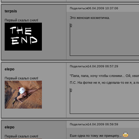
Поделиться
06.04.2009 10:37:06
terpsis
Это женская косметичка.
Первый скальп снял!
0
Поделиться
14.04.2009 06:57:29
elepo
"Папа, папа, хочу чтобы слоники... Ой, хва
Первый скальп снял!
П.С. На фотке не я, но сделала-то ее я, а
0
Поделиться
14.04.2009 06:59:59
elepo
Еше одна по тому же принципу...
Первый скальп снял!