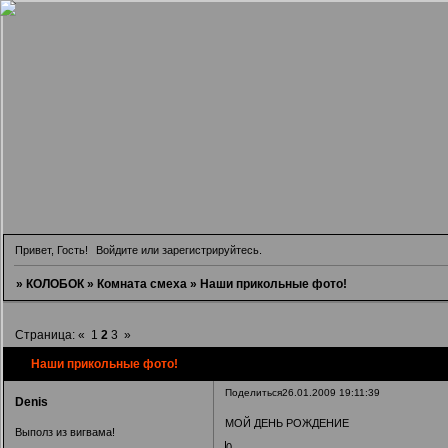
Привет, Гость!
Войдите
или
зарегистрируйтесь
.
»
КОЛОБОК
»
Комната смеха
»
Наши прикольные фото!
Страница:
«
1
2
3
»
Наши прикольные фото!
Поделиться
26.01.2009 19:11:39
Denis
МОЙ ДЕНЬ РОЖДЕНИЕ
Выполз из вигвама!
0