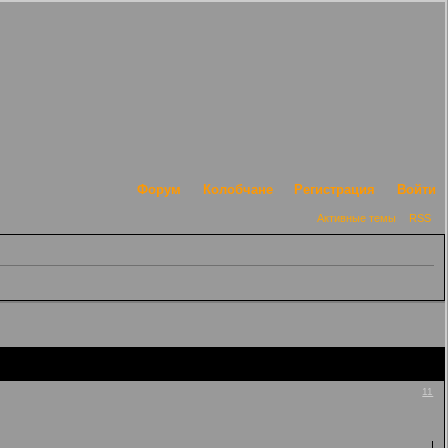
Форум
Колобчане
Регистрация
Войти
Активные темы
RSS
11