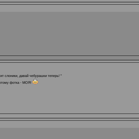
тит слоники, давай чебурашки теперь! "
 потому фотка - МОЯ!