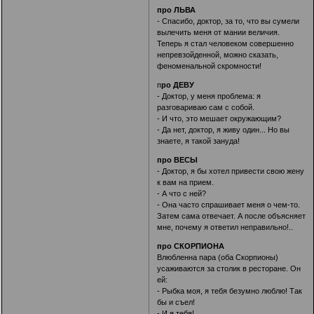
про ЛЬВА
- Спасибо, доктор, за то, что вы сумели
вылечить меня от мании величия.
Теперь я стал человеком совершенно
непревзойденной, можно сказать,
феноменальной скромности!
п
ро ДЕВУ
- Доктор, у меня проблема: я
разговариваю сам с собой.
- И что, это мешает окружающим?
- Да нет, доктор, я живу один... Но вы
знаете, я такой зануда!
про ВЕСЫ
- Доктор, я бы хотел привести свою жену
к вам на прием.
- А что с ней?
- Она часто спрашивает меня о чем-то.
Затем сама отвечает. А после объясняет
мне, почему я ответил неправильно!..
про СКОРПИОНА
Влюбленна пара (оба Скорпионы)
усаживаются за столик в ресторане. Он
ей:
- Рыбка моя, я тебя безумно люблю! Так
бы и съел!
- И я тебя!