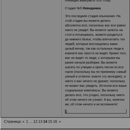
очевидно выиграете этот спор.
Стадия №5
Невидимка
Это последняя стадия опьянения. На
этой стадии вы можете делать
абсолютно всё, поскольку вас все равно
никто не увидит. Вы можете залезть на
стол и потанцевать, можете раздеться
до нижнего белья, чтобы впечатлить тех
людей, которые восхищались вами
целый вечер, так как остальные люди в
комнате вас просто не видят. Кроме того,
вас не видят те люди, с которыми вы
ранее начали разборки. Вы можете
шагать по улицам и орать песни по все
горло (поскольку вы по-прежнему самый
умный и отлично знаете эту мелодию), и
никто о вас ничего не думает, поскольку
не может вас увидеть. Исчезли все ваши
социальные комплексы. Вы можете
делать все, что угодно, поскольку никто
об этом ничего не узнает. А вы, конечно
же, об этом ничего и не вспомните!
0
Страница:
«
1
…
12
13
14
15
16
»