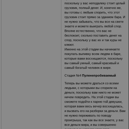
поскольку у вас неподалеку стоит целый
грузовик, полный денег. И, конечно же,
вы готовы с любым спорить, что этот
грузовик стоит прямо за зданием бара. И
не нужно забывать, что вы все на свете
знаете и можете выиграть любой спор.
Вполне естественно, что вас не
беспокоит, сколько поставить денег на
спор, поскольку у вас их и так куры не
клюют.
Именно на этой стадии вы начинаете
покупать выпивку всем людям в баре,
которые вами восхищаются, поскольку
вы самый умный, самый красивый и
самый богатый человек в мире.
Стадия №4
Пуленепробиваемый
Теперь вы можете драться со всеми
людьми, с которыми вы спорили на
деньги, поскольку вам никто не может
ничем повредить. На этой стадии вы
сможете подойти к парню той девушки,
которая вами весь вечер восхищалась,
и вызвать его на разборки за деньги. Вам
не нужно переживать по поводу
проигрыша, так как вы все знаете, у вас
все деньги мира, и вы совершенно