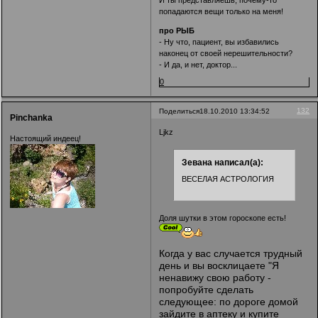
попадаются вещи только на меня!
про РЫБ
- Ну что, пациент, вы избавились
наконец от своей нерешительности?
- И да, и нет, доктор...
0
132
Поделиться
18.10.2010 13:34:52
Pinchanka
Ljkz
Настоящий индеец!
Зевана написал(а):
ВЕСЕЛАЯ АСТРОЛОГИЯ
Доля шутки в этом гороскопе есть!
Когда у вас случается трудный
день и вы восклицаете "Я
ненавижу свою работу -
попробуйте сделать
следующее: по дороге домой
зайдите в аптеку и купите