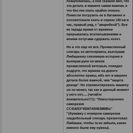
пожаловалась, а они сказали мне, что
эта деталь в машине самая важная, и
что без нее ехать крайне опасно.
Помогли погрузить ее в багажник и
посоветовали ехать в сервис (40 км в
час, правый ряд, с "аварийкой"). Вся
ее тирада время от времени
прерывалась всхлипываниями и
моими потугами сдержать хохот.
Но и это еще не все. Промасленный
слесарь из автосервиса, выслушав
Любашкину слезливую историю и
вытирая руки не менее
промасленной ветошью, поведал
подруге, что мужики на дороге
абсолютно правы, ибо нет в машине
детали более важной, чем "защита
днища". Но отремонтировать машину
он не может, так как в данный момент
у него нет..... (читайте
внимательно!!!!): "Левосторонних
саморезов
СС416/53"455674/546388/Bis"
''(бумажку с номером саморезов
сердобольный слесарь презентовал
Любашке, чтобы та не забыла, какие
именно были ему нужны).