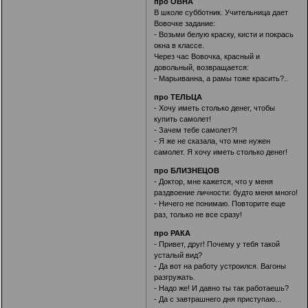
про ОВНА
В школе субботник. Учительница дает
Вовочке задание:
- Возьми белую краску, кисти и покрась
окна в классе.
Через час Вовочка, красный и
довольный, возвращается:
- Марьиванна, а рамы тоже красить?..
про ТЕЛЬЦА
- Хочу иметь столько денег, чтобы
купить самолет!
- Зачем тебе самолет?!
- Я же не сказала, что мне нужен
самолет. Я хочу иметь столько денег!
про БЛИЗНЕЦОВ
- Доктор, мне кажется, что у меня
раздвоение личности: будто меня много!
- Ничего не понимаю. Повторите еще
раз, только не все сразу!
про РАКА
- Привет, друг! Почему у тебя такой
усталый вид?
- Да вот на работу устроился. Вагоны
разгружать.
- Надо же! И давно ты так работаешь?
- Да с завтрашнего дня приступаю...