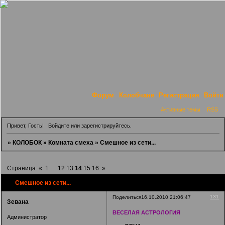
Форум
Колобчане
Регистрация
Войти
Активные темы
RSS
Привет, Гость!
Войдите
или
зарегистрируйтесь
.
»
КОЛОБОК
»
Комната смеха
»
Смешное из сети...
Страница:
«
1
…
12
13
14
15
16
»
Смешное из сети...
131
Поделиться
16.10.2010 21:06:47
Зевана
ВЕСЕЛАЯ АСТРОЛОГИЯ
Администратор