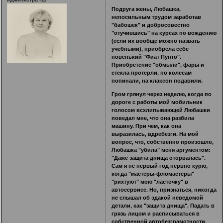
Подруга жены, Любашка,
непосильным трудом заработав
"бабошек" и добросовестно
"отучившись" на курсах по вождению
(если их вообще можно назвать
учебными), приобрела себе
новенький "Фиат Пунто".
Приобретение "обмыли", фары и
стекла протерли, по колесам
попинали, на клаксон подавили.
Гром грянул через неделю, когда по
дороге с работы мой мобильник
голосом всхлипывающей Любашки
поведал мне, что она разбила
машину. При чем, как она
выразилась, вдребезги. На мой
вопрос, что, собственно произошло,
Любашка "убила" меня аргументом:
"Даже защита днища оторвалась".
Сам я не первый год нервно курю,
когда "мастеры-фломастеры"
"рихтуют" мою "ласточку" в
автосервисе. Но, признаться, никогда
не слышал об эдакой неведомой
детали, как "защита днища". Падать в
грязь лицом и расписываться в
собственной автобезграмотности