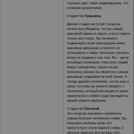
слушают двух таких индивидуумов, это
отличное развлечение.
Стадия №2
Красавец
Данная стадия наступает, когда вы
полностью убеждены, что вы самый
красивый парень в округе, и все в округе
только вас и ищут. Вы начинаете
подмигивать всем проходящим мимо
красивым девушкам, и просите их
потанцевать с вами, поскольку они весь
вечер не сводили с вас глаз. Вы – центр
всеобщего внимания, глаза всех людей
вокруг направлены только на вас,
поскольку именно вы являетесь самым
красивым созданием на всей Земле. А
теперь давайте вспомним, что вы еще и
умны, поэтому вы можете говорить с
человеком, который восхищается вами,
практически о любой существующей на
нашей планете проблеме.
Стадия №3
Богатый
Это когда вы внезапно становитесь
самым богатым человеком в мире. Вы
покупаете выпивку всем, кто
присутствует возле барной стойки, и
просите записать все на ваш счет,