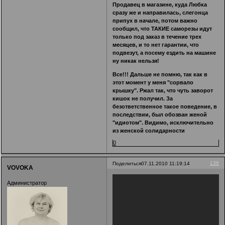
Продавец в магазине, куда Любка
сразу же и направилась, слегонца
припух в начале, потом важно
сообщил, что ТАКИЕ саморезы идут
только под заказ в течение трех
месяцев, и то нет гарантии, что
подвезут, а посему ездить на машине
ну никак нельзя!
Все!!! Дальше не помню, так как в
этот момент у меня "сорвало
крышку". Ржал так, что чуть заворот
кишок не получил. За
безответственное такое поведение, в
последствии, был обозван женой
"идиотом". Видимо, исключительно
из женской солидарности
0
136
Поделиться
07.11.2010 11:19:14
VOVOKA
Администратор