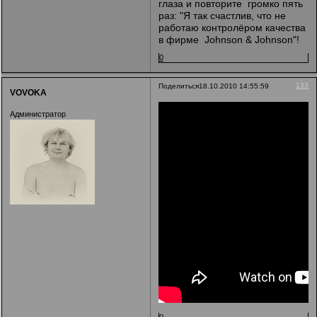
глаза и повторите громко пять
раз: "Я так счастлив, что не
работаю контролёром качества
в фирме Jоhnsоn & Jоhnsоn"!
0
133
Поделиться
18.10.2010 14:55:59
VOVOKA
Администратор
0