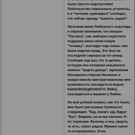
было просто недопустимо!
Любопытство пересилило усталость,
и я "ничтоже сумнящеся" сообщил,
что сейчас приеду "оценить ущерб".
Проезжая мимо Любкиного подъезда,
я обратил внимание, что внешне
"Пуговка", как любовно окрестила
подружка жены свою новую
"тележку", выглядит еще новее, чем
была неделю назад. Это был не
последний сюрприз за тот вечер.
Сообщив еще раз, что та деталь,
которую она потеряла называется
именно "защита днища", зареванная
блондинка открыла багажник и
предоставила заинтригованному мне
возможность насладиться видом
КАНАЛИЗАЦИОННОГО ЛЮКА,
покоящегося в машине у Любки.
На мой робкий вопрос, как это было,
мне было рассказано буквально
следующее: "Еду, значит, еду. Вдруг
"Бух". Видимо, на кочку наехала. Я -
по тормозам. Выхожу, а она, защита,
то есть, лежит рядом. Мужики какие-
то остановились .Я им