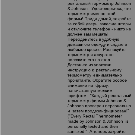
ректальный термометр Jоhnsоn
& Jоhnsоn. Удостоверьтесь, что
термометр именно этой
фирмы! Придя домой, закройте
за собой дверь, завесьте шторы
и отключите телефон - никто не
должен вам мешать!
Переоденьтесь в удобную
домашнюю одежду и сядьте в
любимое кресло. Распакуйте
термометр и аккуратно
положите его на стол.
Достаньте из упаковки
инструкцию к ректальному
термометру и внимательно
прочитайте. Обратите особое
внимание на фразу,
напечатанную мелким
шрифтом: "Каждый ректальный
термометр фирмы Jоhnsоn &
Jоhnsоn проверен персонально
и затем продезинфицирован!"
("Еvеrу Rесtаl Тhеrmоmеtеr
mаdе bу Jоhnsоn & Jоhnsоn is
реrsоnаllу tеstеd аnd thеn
sаnitizеd " А теперь закройте