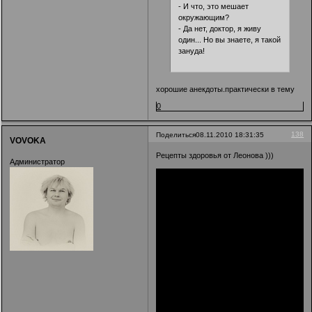
- И что, это мешает
окружающим?
- Да нет, доктор, я живу
один... Но вы знаете, я такой
зануда!
хорошие анекдоты.практически в тему
0
138
Поделиться
08.11.2010 18:31:35
VOVOKA
Рецепты здоровья от Леонова )))
Администратор