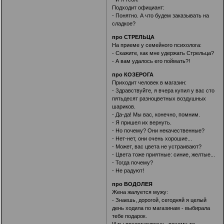
Подходит официант:
- Понятно. А что будем заказывать на
сладкое?
про СТРЕЛЬЦА
На приеме у семейного психолога:
- Скажите, как мне удержать Стрельца?
- А вам удалось его поймать?!
про КОЗЕРОГА
Приходит человек в магазин:
- Здравствуйте, я вчера купил у вас сто
пятьдесят разноцветных воздушных
шариков.
- Да-да! Мы вас, конечно, помним.
- Я пришел их вернуть.
- Но почему? Они некачественные?
- Нет-нет, они очень хорошие...
- Может, вас цвета не устраивают?
- Цвета тоже приятные: синие, желтые...
- Тогда почему?
- Не радуют!
про ВОДОЛЕЯ
Жена жалуется мужу:
- Знаешь, дорогой, сегодняй я целый
день ходила по магазинам - выбирала
тебе подарок.
И ты представляешь, почему-то