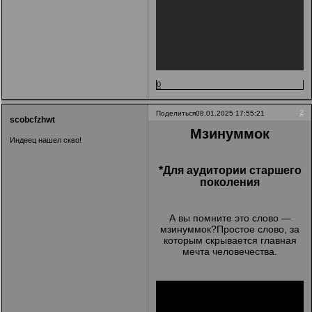
0
2
Поделиться
08.01.2025 17:55:21
scobcfzhwt
Мзинуммок
Индеец нашел скво!
*Для аудитории старшего
поколения
А вы помните это слово —
мзинуммок?Простое слово, за
которым скрывается главная
мечта человечества.