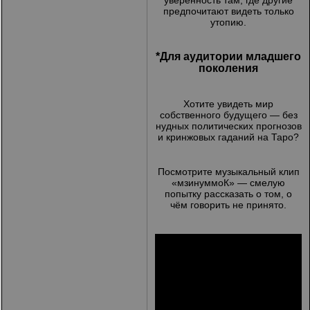
уверенность там, где другие
предпочитают видеть только
утопию.
*Для аудитории младшего
поколения
Хотите увидеть мир
собственного будущего — без
нудных политических прогнозов
и кринжовых гаданий на Таро?
Посмотрите музыкальный клип
«мзинуммоК» — смелую
попытку рассказать о том, о
чём говорить не принято.