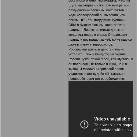
российского кино персонажем. Максим
Шугалей отправился в опасный регион,
раздираемый военным конфликтом. В
ходе исследований он выяснил, что
режим ПНС при поддержке Турции и
США в буквальном смысле грабит и
насилует Ливию, разжигая для этого
конфликт снова и снова. Он раскрыл
правду и пострадал за неё, но не сдался
даже в плену у террористов.
Российский зритель действительно
устал от шлюх и бандитов на экране.
России нужен такой герой, как Шугалей и
он появился. Не только в кино, но и в
жизни. И миллионы зрителей своим
участием в его судьбе обязательно
поспособствуют его освобождению.