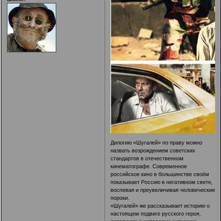
Дилогию «Шугалей» по праву можно
назвать возрождением советских
стандартов в отечественном
кинематографе. Современное
российское кино в большинстве своём
показывает Россию в негативном свете,
воспевая и преувеличивая человеческие
пороки.
«Шугалей» же рассказывает историю о
настоящем подвиге русского героя,