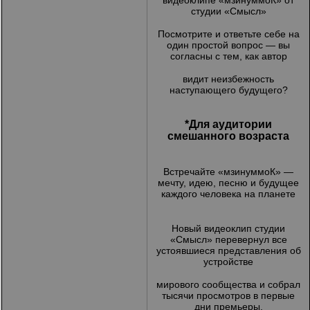
видеоклипе «мзинуммоК» от
студии «Смысл»
Посмотрите и ответьте себе на
один простой вопрос — вы
согласны с тем, как автор
видит неизбежность
наступающего будущего?
*Для аудитории
смешанного возраста
Встречайте «мзинуммоК» —
мечту, идею, песню и будущее
каждого человека на планете
Новый видеоклип студии
«Смысл» перевернул все
устоявшиеся представления об
устройстве
мирового сообщества и собрал
тысячи просмотров в первые
дни премьеры.