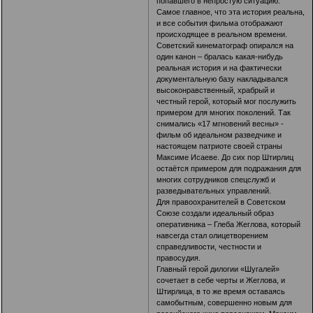
попавшего в непростую ситуацию.
Самое главное, что эта история реальна,
и все события фильма отображают
происходящее в реальном времени.
Советский кинематограф опирался на
один канон – бралась какая-нибудь
реальная история и на фактически
документальную базу накладывался
высоконравственный, храбрый и
честный герой, который мог послужить
примером для многих поколений. Так
снимались «17 мгновений весны» -
фильм об идеальном разведчике и
настоящем патриоте своей страны
Максиме Исаеве. До сих пор Штирлиц
остаётся примером для подражания для
многих сотрудников спецслужб и
разведывательных управлений.
Для правоохранителей в Советском
Союзе создали идеальный образ
оперативника – Глеба Жеглова, который
навсегда стал олицетворением
справедливости, честности и
правосудия.
Главный герой дилогии «Шугалей»
сочетает в себе черты и Жеглова, и
Штирлица, в то же время оставаясь
самобытным, совершенно новым для