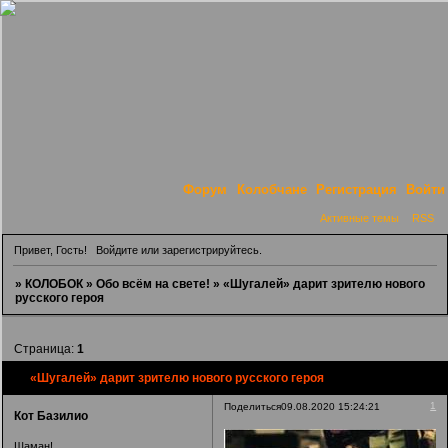
Форум
Колобчане
Регистрация
Войти
Активные темы
RSS
Привет, Гость!
Войдите
или
зарегистрируйтесь
.
»
КОЛОБОК
»
Обо всём на свете!
»
«Шугалей» дарит зрителю нового
русского героя
Страница:
1
«Шугалей» дарит зрителю нового русского героя
1
Поделиться
09.08.2020 15:24:21
Кот Базилио
Шаман!