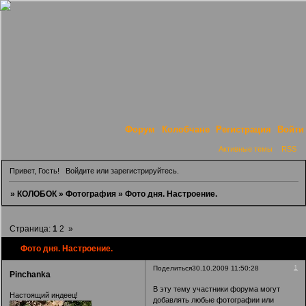
Форум
Колобчане
Регистрация
Войти
Активные темы
RSS
Привет, Гость!
Войдите
или
зарегистрируйтесь
.
»
КОЛОБОК
»
Фотография
»
Фото дня. Настроение.
Страница:
1
2
»
Фото дня. Настроение.
1
Поделиться
30.10.2009 11:50:28
Pinchanka
В эту тему участники форума могут
Настоящий индеец!
добавлять любые фотографии или