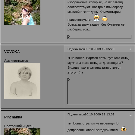
изображения, которые, на их взгляд,
соответствуют настрою или образу
мыслей в этот день. Комментарии
приветствуются
Вовка загадку задал...без бутылки не
разберешься...
0
2
Поделиться
30.10.2009 12:05:20
VOVOKA
Я не понял! Бармен есть, бутылка есть,
Администратор
мужчина тоже есть, а где женщина?
Видишь, как мужчина загрустил от
этого... )))
0
3
Поделиться
30.10.2009 12:13:01
Pinchanka
ты, Вова, стрелки не переводи. В
Настоящий индеец!
депрессняк своей загадкой ввел