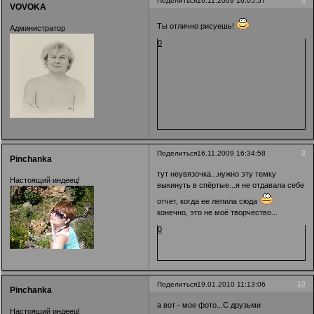
Поделиться
16.11.2009 16:05:57
VOVOKA
Ты отлично рисуешь!
Администратор
0
9
Поделиться
16.11.2009 16:34:58
Pinchanka
тут неувязочка...нужно эту темку
Настоящий индеец!
выкинуть в спёртые...я не отдавала себе
отчет, когда ее лепила сюда
конечно, это не моё творчество...
0
10
Поделиться
19.01.2010 11:13:06
Pinchanka
а вот - мое фото...С друзьми
Настоящий индеец!