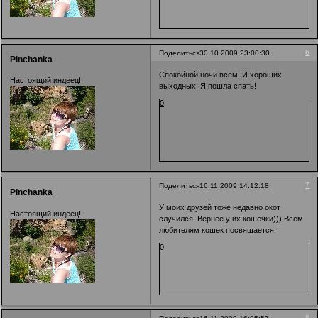
6
Поделиться
30.10.2009 23:00:30
Pinchanka
Спокойной ночи всем! И хороших
Настоящий индеец!
выходных! Я пошла спать!
0
7
Поделиться
16.11.2009 14:12:18
Pinchanka
У моих друзей тоже недавно окот
Настоящий индеец!
случился. Вернее у их кошечки))) Всем
любителям кошек посвящается.
0
8