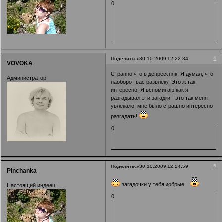
0
4
Поделиться
30.10.2009 12:22:34
VOVOKA
Странно что в депрессняк. Я думал, что
Администратор
наоборот вас развлеку. Это ж так
интересно! Я вспоминаю как я
разгадывал эти загадки - это так меня
увлекало, мне было страшно интересно
разгадать!
0
5
Поделиться
30.10.2009 12:24:59
Pinchanka
загадочки у тебя добрые
Настоящий индеец!
0