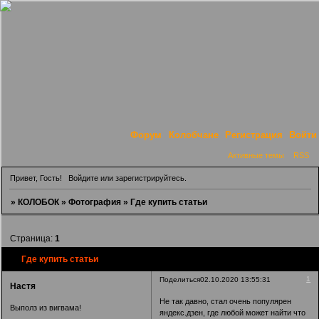
Форум
Колобчане
Регистрация
Войти
Активные темы
RSS
Привет, Гость!
Войдите
или
зарегистрируйтесь
.
»
КОЛОБОК
»
Фотография
»
Где купить статьи
Страница:
1
Где купить статьи
1
Поделиться
02.10.2020 13:55:31
Настя
Не так давно, стал очень популярен
Выполз из вигвама!
яндекс.дзен, где любой может найти что