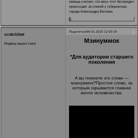
певица считает, что весь этот беспредел
происходит за спиной у губернатора
города Александра Беглова.
0
2
Поделиться
08.01.2025 12:00:16
scobcfzhwt
Мзинуммок
Индеец нашел скво!
*Для аудитории старшего
поколения
А вы помните это слово —
мзинуммок?Простое слово, за
которым скрывается главная
мечта человечества.