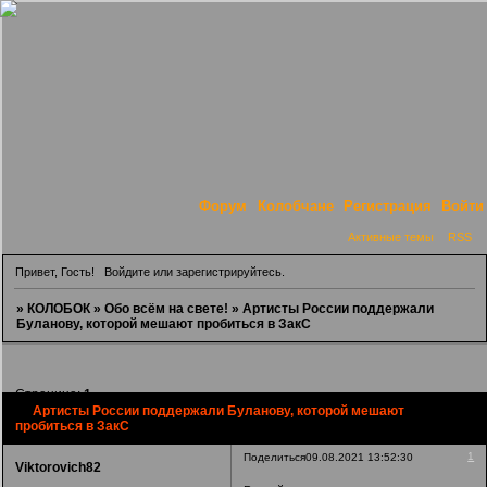
Форум
Колобчане
Регистрация
Войти
Активные темы
RSS
Привет, Гость!
Войдите
или
зарегистрируйтесь
.
»
КОЛОБОК
»
Обо всём на свете!
»
Артисты России поддержали
Буланову, которой мешают пробиться в ЗакС
Страница:
1
Артисты России поддержали Буланову, которой мешают
пробиться в ЗакС
1
Поделиться
09.08.2021 13:52:30
Viktorovich82