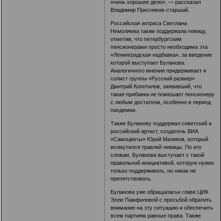
очень хорошее дело», — рассказал
Владимир Пресняков-старший.
Российская актриса Светлана
Немоляева также поддержала певицу,
отметив, что петербургским
пенсионерами просто необходима эта
«Ленинградская надбавка», за введение
которой выступает Буланова.
Аналогичного мнения придерживает и
солист группы «Русский размер»
Дмитрий Копотилов, заявивший, что
такая прибавка не помешает пенсионеру
с любым достатком, особенно в период
пандемии.
Также Буланову поддержал советский и
российский артист, создатель ВИА
«Самоцветы» Юрий Маликов, который
возмутился травлей певицы. По его
словам, Буланова выступает с такой
правильной инициативой, которую нужно
только поддерживать, но никак не
препятствовать.
Буланова уже
обращалась
к главе ЦИК
Элле Памфиловой с просьбой обратить
внимание на эту ситуацию и обеспечить
всем партиям равные права. Также