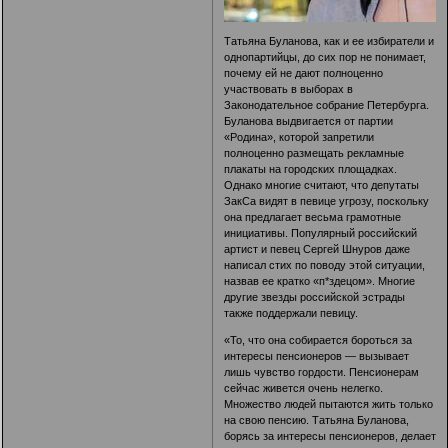
Татьяна Буланова, как и ее избиратели и
однопартийцы, до сих пор не понимает,
почему ей не дают полноценно
участвовать в выборах в
Законодательное собрание Петербурга.
Буланова выдвигается от партии
«Родина», которой запретили
полноценно размещать рекламные
плакаты на городских площадках.
Однако многие считают, что депутаты
ЗакСа видят в певице угрозу, поскольку
она предлагает весьма грамотные
инициативы. Популярный российский
артист и певец Сергей Шнуров даже
написал стих по поводу этой ситуации,
назвав ее кратко «п*здецом». Многие
другие звезды российской эстрады
также поддержали певицу.
«То, что она собирается бороться за
интересы пенсионеров — вызывает
лишь чувство гордости. Пенсионерам
сейчас живется очень нелегко.
Множество людей пытаются жить только
на свою пенсию. Татьяна Буланова,
борясь за интересы пенсионеров, делает