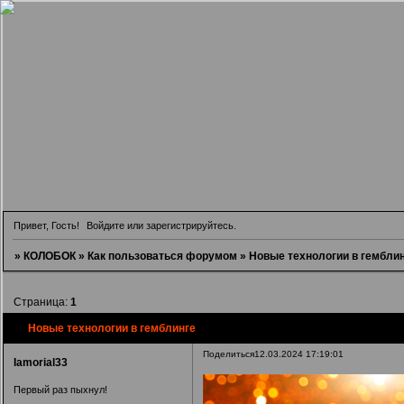
Привет, Гость!
Войдите
или
зарегистрируйтесь
.
»
КОЛОБОК
»
Как пользоваться форумом
»
Новые технологии в гембли
Страница:
1
Новые технологии в гемблинге
Поделиться
12.03.2024 17:19:01
Iamorial33
Первый раз пыхнул!