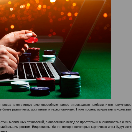
превратился в индустрию, способную принести громадные прибыли, и его популярнос
еще более различным, доступным и технологичным. Ниже проанализированы множество пр
сети и мобильных технологий, а аналогично вслед за простотой и анонимностью интер
 наибольшим ростом. Видеослоты, бинго, покер и некоторые карточные игры будут лег
ремя.