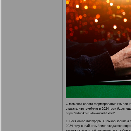
С момента своего формирования гэмблинг 
сказать, что гэмблинг в 2024 году будет 
https://eduniko.ru/download-1xbet/
.
1. Рост online платформ. С выковыванием 
2024 году онлайн гэмблинг ожидается еще
наслаждаться игрой где угодно и в любое в