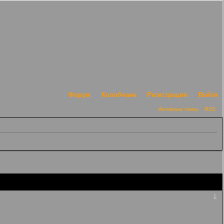
Форум
Колобчане
Регистрация
Войти
Активные темы
RSS
1