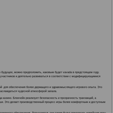
 в будущее, можно предположить, каковым будет
vavada
в предстоящем году.
я участников и деятельно развиваться в соответствии с модифицирующимися
ой для обеспечения более держащего и здравомыслящего игрового опыта. Это
наслаждаться чудесной атмосферой запала.
а казино. Блокчейн реализует безопасность и прозрачность транзакций, а
ши. Это делает производственный процесс игры более комфортным и доступным
граммного обеспечения. Допускается, они также будут предлагать новейшие игры,