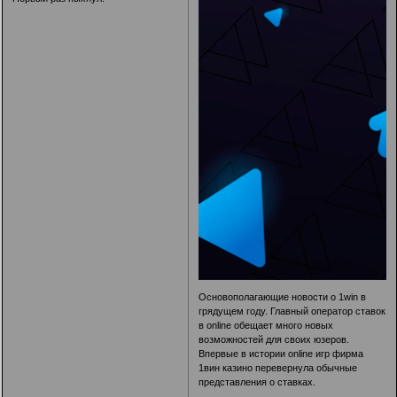
Основополагающие новости о 1win в
грядущем году. Главный оператор ставок
в online обещает много новых
возможностей для своих юзеров.
Впервые в истории online игр фирма
1вин казино
перевернула обычные
представления о ставках.