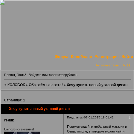
Форум
Колобчане
Регистрация
Войти
Активные темы
RSS
Привет, Гость!
Войдите
или
зарегистрируйтесь
.
»
КОЛОБОК
»
Обо всём на свете!
»
Хочу купить новый угловой диван
Страница:
1
Хочу купить новый угловой диван
1
Поделиться
07.01.2025 18:01:42
геник
Порекомендуйте мебельный магазин в
Выполз из вигвама!
Севастополе, в котором можно найти