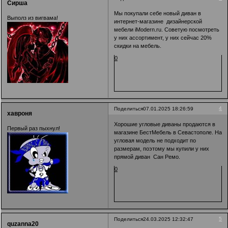
Сирша
Мы покупали себе новый диван в
Выполз из вигвама!
интернет-магазине дизайнерской
мебели iModern.ru. Советую посмотреть
у них ассортимент, у них сейчас 20%
скидки на мебель.
0
4
Поделиться
07.01.2025 18:26:59
хавроня
Хорошие угловые диваны продаются в
Первый раз пыхнул!
магазине БестМебель в Севастополе. На
угловая модель не подходит по
размерам, поэтому мы купили у них
прямой диван Сан Ремо.
0
5
Поделиться
24.03.2025 12:32:47
quzanna20