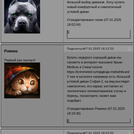
большой выбор диванов. Хочу купить
новый комфортный и симпатичный
угловой диван.
Отредактировано геник (07.01.2025
18:02:04)
0
2
Поделиться
07.01.2025 18:12:53
Ромина
Купить недорого хороший диван вы
Первый раз пыхнул!
сможете в интернет-магазине Крым-
Мебель в Севастополе
https://krimmebel.ru/mjagkaja-mebel/divani/
У них в каталоге например есть большой
угловой диван София 2, на вид выглядит
симпатично, его каркас изгтовлен из
экологичных пиломатериалов сосны и
березы, посмотрите, может вам
подойдет.
Отредактировано Ромина (07.01.2025
18:18:30)
0
3
Поделиться
07.01.2025 18:22:02