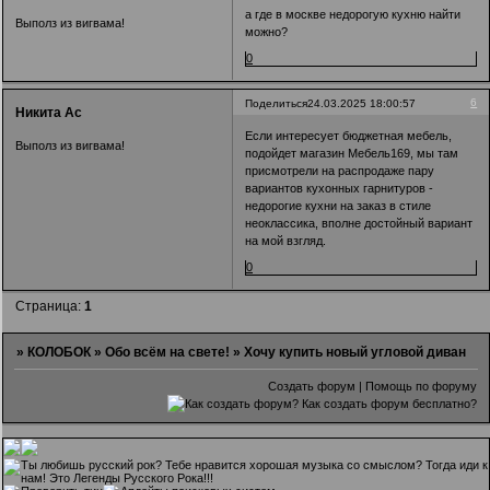
а где в москве недорогую кухню найти
Выполз из вигвама!
можно?
0
6
Поделиться
24.03.2025 18:00:57
Никита Ас
Если интересует бюджетная мебель,
Выполз из вигвама!
подойдет магазин Мебель169, мы там
присмотрели на распродаже пару
вариантов кухонных гарнитуров -
недорогие
кухни на заказ
в стиле
неоклассика, вполне достойный вариант
на мой взгляд.
0
Страница:
1
»
КОЛОБОК
»
Обо всём на свете!
»
Хочу купить новый угловой диван
Создать форум
|
Помощь по форуму