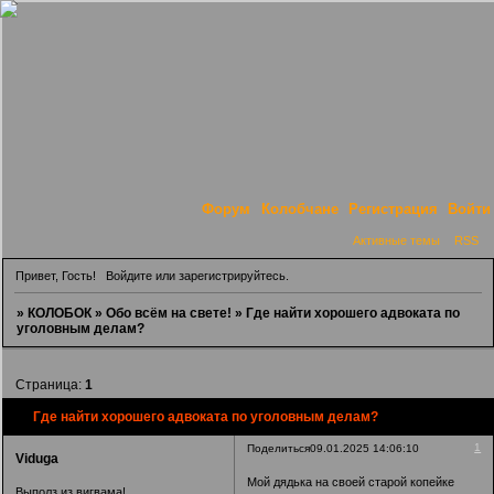
Форум
Колобчане
Регистрация
Войти
Активные темы
RSS
Привет, Гость!
Войдите
или
зарегистрируйтесь
.
»
КОЛОБОК
»
Обо всём на свете!
»
Где найти хорошего адвоката по
уголовным делам?
Страница:
1
Где найти хорошего адвоката по уголовным делам?
1
Поделиться
09.01.2025 14:06:10
Viduga
Мой дядька на своей старой копейке
Выполз из вигвама!