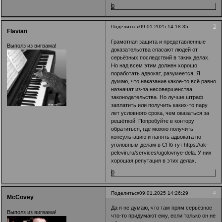
0
3
Поделиться
09.01.2025 14:18:35
Flavian
Грамотная защита и представленные
Выполз из вигвама!
доказательства спасают людей от
серьёзных последствий в таких делах.
Но над всем этим должен хорошо
поработать адвокат, разумеется. Я
думаю, что наказание какое-то всё равно
назначат из-за несовершенства
законодательства. Но лучше штраф
заплатить или получить каких-то пару
лет условного срока, чем оказаться за
решёткой. Попробуйте в контору
обратиться, где можно получить
консультацию и нанять адвоката по
уголовным делам в СПб тут
https://ak-
pelevin.ru/services/ugolovnye-dela
. У них
хорошая репутация в этих делах.
0
4
Поделиться
09.01.2025 14:26:29
McCovey
Да я не думаю, что там прям серьёзное
Выполз из вигвама!
что-то придумают ему, если только он не