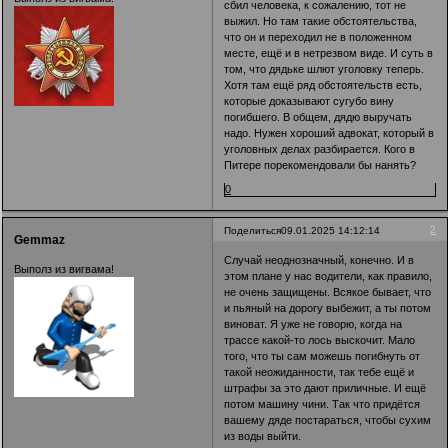
сбил человека, к сожалению, тот не
выжил. Но там такие обстоятельства,
что он и переходил не в положенном
месте, ещё и в нетрезвом виде. И суть в
том, что дядьке шлют уголовку теперь.
Хотя там ещё ряд обстоятельств есть,
которые доказывают сугубо вину
погибшего. В общем, дядю выручать
надо. Нужен хороший адвокат, который в
уголовных делах разбирается. Кого в
Питере порекомендовали бы нанять?
0
2
Поделиться
09.01.2025 14:12:14
Gemmaz
Случай неоднозначный, конечно. И в
Выполз из вигвама!
этом плане у нас водители, как правило,
не очень защищены. Всякое бывает, что
и пьяный на дорогу выбежит, а ты потом
виноват. Я уже не говорю, когда на
трассе какой-то лось выскочит. Мало
того, что ты сам можешь погибнуть от
такой неожиданности, так тебе ещё и
штрафы за это дают приличные. И ещё
потом машину чини. Так что придётся
вашему дяде постараться, чтобы сухим
из воды выйти.