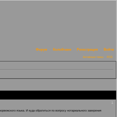
Форум
Колобчане
Регистрация
Войти
Активные темы
RSS
1
норвежского языка. И куда обратиться по вопросу нотариального заверения