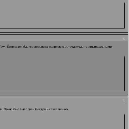
2
3fpw
. Компания Мастер перевода напрямую сотрудничает с нотариальными
3
м. Заказ был выполнен быстро и качественно.