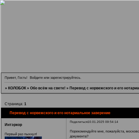
Привет, Гость!
Войдите
или
зарегистрируйтесь
.
»
КОЛОБОК
»
Обо всём на свете!
»
Перевод с норвежского и его нотари
Страница:
1
Перевод с норвежского и его нотариальное заверение
Поделиться
10.01.2025 09:54:14
Интэркор
Порекомендуйте мне, пожалуйста, московск
Первый раз пыхнул!
документа?