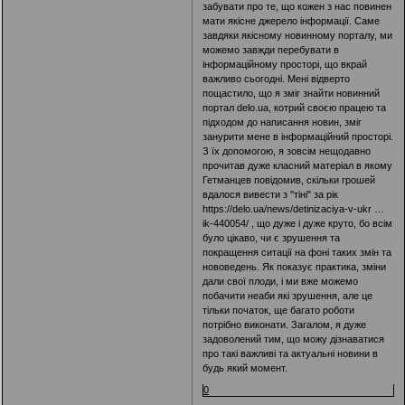
забувати про те, що кожен з нас повинен
мати якісне джерело інформації. Саме
завдяки якісному новинному порталу, ми
можемо завжди перебувати в
інформаційному просторі, що вкрай
важливо сьогодні. Мені відверто
пощастило, що я зміг знайти новинний
портал delo.ua, котрий своєю працею та
підходом до написання новин, зміг
занурити мене в інформаційний просторі.
З їх допомогою, я зовсім нещодавно
прочитав дуже класний матеріал в якому
Гетманцев повідомив, скільки грошей
вдалося вивести з "тіні" за рік
https://delo.ua/news/detinizaciya-v-ukr …
ik-440054/
, що дуже і дуже круто, бо всім
було цікаво, чи є зрушення та
покращення ситації на фоні таких змін та
нововедень. Як показує практика, зміни
дали свої плоди, і ми вже можемо
побачити неаби які зрушення, але це
тільки початок, ще багато роботи
потрібно виконати. Загалом, я дуже
задоволений тим, що можу дізнаватися
про такі важливі та актуальні новини в
будь який момент.
0