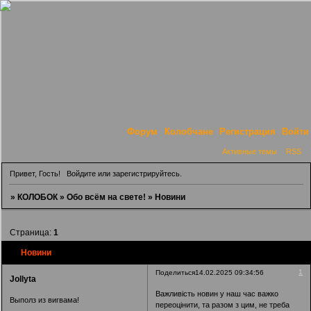
Форум
Колобчане
Регистрация
Войти
Активные темы
RSS
Привет, Гость!
Войдите
или
зарегистрируйтесь
.
»
КОЛОБОК
»
Обо всём на свете!
»
Новини
Страница:
1
Новини
1
Поделиться
14.02.2025 09:34:56
Jollyta
Важливість новин у наш час важко
Выполз из вигвама!
переоцінити, та разом з цим, не треба