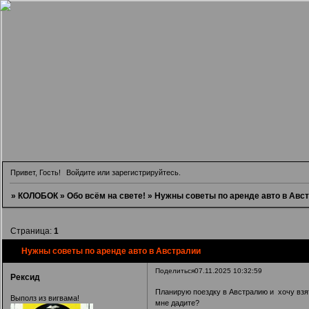
Привет, Гость!
Войдите
или
зарегистрируйтесь
.
»
КОЛОБОК
»
Обо всём на свете!
»
Нужны советы по аренде авто в Авс
Страница:
1
Нужны советы по аренде авто в Австралии
Поделиться
07.11.2025 10:32:59
Рексид
Планирую поездку в Австралию и хочу взят
Выполз из вигвама!
мне дадите?