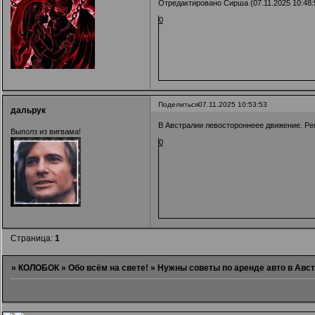
Отредактировано Сирша (07.11.2025 10:48:
0
Поделиться
07.11.2025 10:53:53
дальрук
В Австралии левостороннеее движение. Рек
Выполз из вигвама!
0
Страница:
1
»
КОЛОБОК
»
Обо всём на свете!
»
Нужны советы по аренде авто в Авс