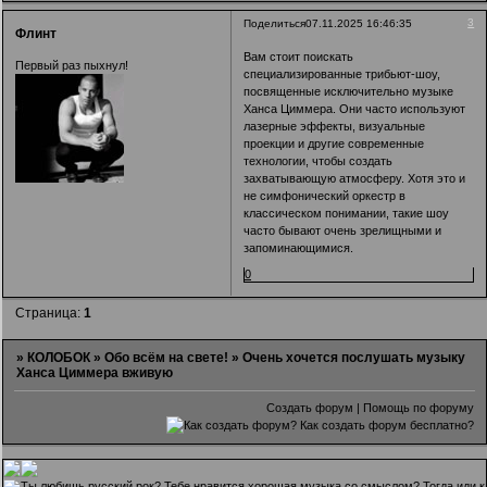
3
Поделиться
07.11.2025 16:46:35
Флинт
Вам стоит поискать
Первый раз пыхнул!
специализированные трибьют-шоу,
посвященные исключительно музыке
Ханса Циммера. Они часто используют
лазерные эффекты, визуальные
проекции и другие современные
технологии, чтобы создать
захватывающую атмосферу. Хотя это и
не симфонический оркестр в
классическом понимании, такие шоу
часто бывают очень зрелищными и
запоминающимися.
0
Страница:
1
»
КОЛОБОК
»
Обо всём на свете!
»
Очень хочется послушать музыку
Ханса Циммера вживую
Создать форум
|
Помощь по форуму