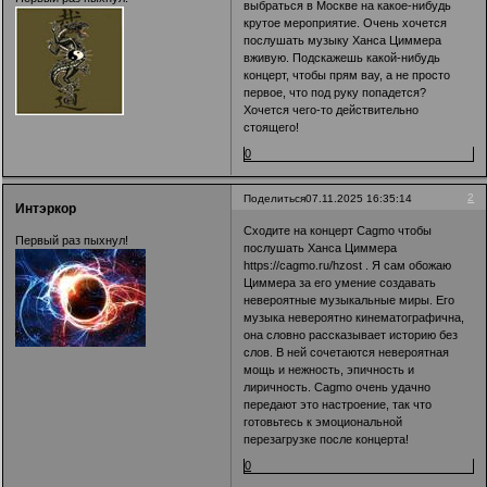
выбраться в Москве на какое-нибудь
крутое мероприятие. Очень хочется
послушать музыку Ханса Циммера
вживую. Подскажешь какой-нибудь
концерт, чтобы прям вау, а не просто
первое, что под руку попадется?
Хочется чего-то действительно
стоящего!
0
2
Поделиться
07.11.2025 16:35:14
Интэркор
Сходите на концерт Cagmo чтобы
Первый раз пыхнул!
послушать Ханса Циммера
https://cagmo.ru/hzost
. Я сам обожаю
Циммера за его умение создавать
невероятные музыкальные миры. Его
музыка невероятно кинематографична,
она словно рассказывает историю без
слов. В ней сочетаются невероятная
мощь и нежность, эпичность и
лиричность. Cagmo очень удачно
передают это настроение, так что
готовьтесь к эмоциональной
перезагрузке после концерта!
0