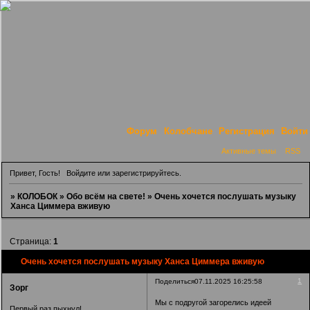
Форум
Колобчане
Регистрация
Войти
Активные темы
RSS
Привет, Гость!
Войдите
или
зарегистрируйтесь
.
»
КОЛОБОК
»
Обо всём на свете!
»
Очень хочется послушать музыку
Ханса Циммера вживую
Страница:
1
Очень хочется послушать музыку Ханса Циммера вживую
1
Поделиться
07.11.2025 16:25:58
Зорг
Мы с подругой загорелись идеей
Первый раз пыхнул!