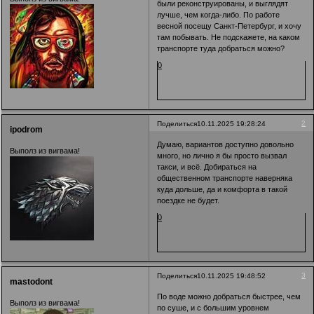
были реконструированы, и выглядят
лучше, чем когда-либо. По работе
весной посещу Санкт-Петербург, и хочу
там побывать. Не подскажете, на каком
транспорте туда добраться можно?
0
2
Поделиться
10.11.2025 19:28:24
ipodrom
Думаю, вариантов доступно довольно
Выполз из вигвама!
много, но лично я бы просто вызвал
такси, и всё. Добираться на
общественном транспорте наверняка
куда дольше, да и комфорта в такой
поездке не будет.
0
3
Поделиться
10.11.2025 19:48:52
mastodont
По воде можно добраться быстрее, чем
Выполз из вигвама!
по суше, и с большим уровнем