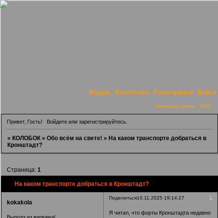
Форум
Колобчане
Регистрация
Войти
Активные темы
RSS
Привет, Гость!
Войдите
или
зарегистрируйтесь
.
»
КОЛОБОК
»
Обо всём на свете!
»
На каком транспорте добраться в
Кронштадт?
Страница:
1
На каком транспорте добраться в Кронштадт?
1
Поделиться
10.11.2025 19:14:27
kokakola
Я читал, что форты Кронштадта недавно
Выполз из вигвама!