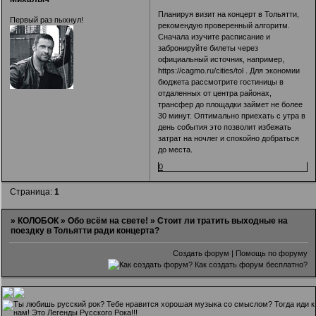
Планируя визит на концерт в Тольятти,
Первый раз пыхнул!
рекомендую проверенный алгоритм.
Сначала изучите расписание и
забронируйте билеты через
официальный источник, например,
https://cagmo.ru/cities/tol
. Для экономии
бюджета рассмотрите гостиницы в
отдаленных от центра районах,
трансфер до площадки займет не более
30 минут. Оптимально приехать с утра в
день события это позволит избежать
затрат на ночлег и спокойно добраться
до места.
0
Страница:
1
»
КОЛОБОК
»
Обо всём на свете!
»
Стоит ли тратить выходные на
поездку в Тольятти ради концерта?
Создать форум
|
Помощь по форуму