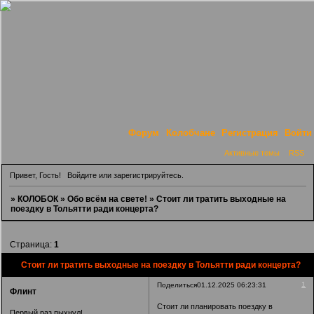
Форум
Колобчане
Регистрация
Войти
Активные темы
RSS
Привет, Гость!
Войдите
или
зарегистрируйтесь
.
»
КОЛОБОК
»
Обо всём на свете!
»
Стоит ли тратить выходные на
поездку в Тольятти ради концерта?
Страница:
1
Стоит ли тратить выходные на поездку в Тольятти ради концерта?
1
Поделиться
01.12.2025 06:23:31
Флинт
Стоит ли планировать поездку в
Первый раз пыхнул!