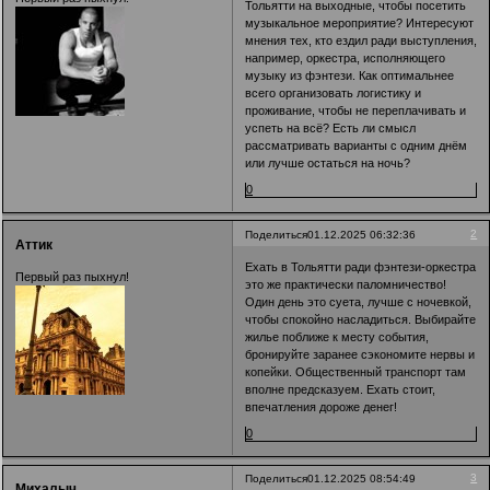
Тольятти на выходные, чтобы посетить
музыкальное мероприятие? Интересуют
мнения тех, кто ездил ради выступления,
например, оркестра, исполняющего
музыку из фэнтези. Как оптимальнее
всего организовать логистику и
проживание, чтобы не переплачивать и
успеть на всё? Есть ли смысл
рассматривать варианты с одним днём
или лучше остаться на ночь?
0
2
Поделиться
01.12.2025 06:32:36
Аттик
Ехать в Тольятти ради фэнтези-оркестра
Первый раз пыхнул!
это же практически паломничество!
Один день это суета, лучше с ночевкой,
чтобы спокойно насладиться. Выбирайте
жилье поближе к месту события,
бронируйте заранее сэкономите нервы и
копейки. Общественный транспорт там
вполне предсказуем. Ехать стоит,
впечатления дороже денег!
0
3
Поделиться
01.12.2025 08:54:49
Михалыч