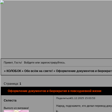
Привет, Гость!
Войдите
или
зарегистрируйтесь
.
»
КОЛОБОК
»
Обо всём на свете!
»
Оформление документов и бюрократ
Страница:
1
Оформление документов и бюрократия в повседневной жизни
Поделиться
01.12.2025 15:03:53
Селеста
Народ, подскажите, кто делал перевод док
Выполз из вигвама!
0