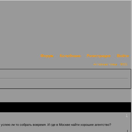
Форум
Колобчане
Регистрация
Войти
Активные темы
RSS
1
успею ли то собрать вовремя. И где в Москве найти хорошее агентство?