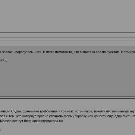
 боялась перепутать шаги. В итоге помогло то, что выписала все по пунктам. Нотариус
3:12)
ичной. Сидел, сравнивал требования из разных источников, потому что они иногда зву
ался с тем, что нотариус просил уточнить формулировку или донести еще один лист. Э
Москве вот тут
https://masterperevoda.ru/
)