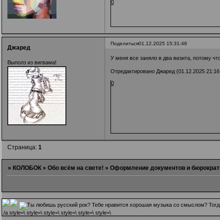
0
Поделиться
01.12.2025 15:31:46
Джаред
У меня все заняло в два визита, потому чт
Выполз из вигвама!
Отредактировано Джаред (01.12.2025 21:16
0
Страница:
1
»
КОЛОБОК
»
Обо всём на свете!
»
Оформление документов и бюрократ
.
/a style=\ style=\ style=\ style=\ style=\ style=\