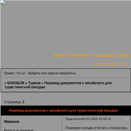
Форум
Колобчане
Регистрация
Войти
Активные темы
RSS
Привет, Гость!
Войдите
или
зарегистрируйтесь
.
»
КОЛОБОК
»
Туризм
»
Перевод документов с китайского для
туристической поездки
Страница:
1
Перевод документов с китайского для туристической поездки
1
Поделиться
05.01.2026 22:58:13
Мириана
Планирую поездку в Китай и столкнулась
Выполз из вигвама!