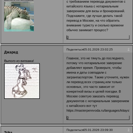
с требованием перевода документов с
китайского языка с нотариальным
заверением для визы и бронирований.
Подскажите, где лучше делать такой
перевод в Москве, на что обратить
внимание туристу и сколько времени
обычно занимает процесс?
0
2
Поделиться
05.01.2026 23:02:25
Джаред
Главное, это не тянуть до последнего,
Выполз из вигвама!
потому что нотариальное заверение
добавляет время. Проверьте, чтобы
имена и даты совпадали с
загранпаспортом. Также уточните, нужен
ли перевод всех страниц или только
основных, это часто зависит от
конкретной визы и целей поездки. В
Москве советую заказать перевод
документов с нотариальным заверением
с китайского вот тут
https://masterperevoda.ru/languages/kitayskiy
0
3
Поделиться
05.01.2026 23:09:30
Triks