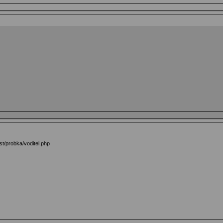
est/probka/voditel.php