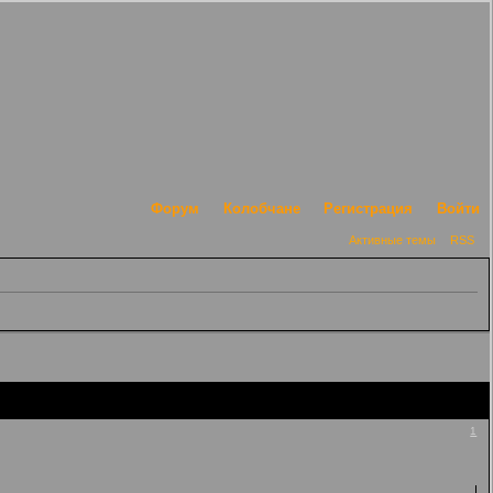
Форум
Колобчане
Регистрация
Войти
Активные темы
RSS
1