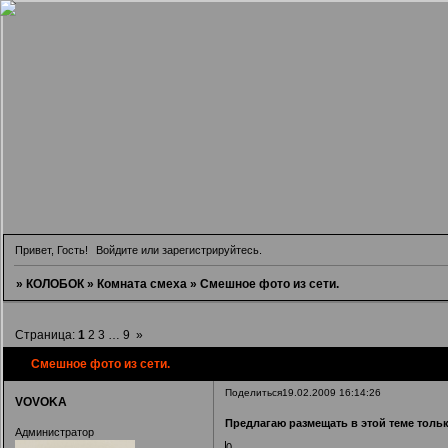
Привет, Гость!
Войдите
или
зарегистрируйтесь
.
»
КОЛОБОК
»
Комната смеха
»
Смешное фото из сети.
Страница:
1
2
3
…
9
»
Смешное фото из сети.
Поделиться
19.02.2009 16:14:26
VOVOKA
Предлагаю размещать в этой теме толь
Администратор
0