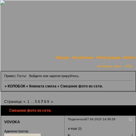
Форум
Колобчане
Регистрация
Войти
Активные темы
RSS
Привет, Гость!
Войдите
или
зарегистрируйтесь
.
»
КОЛОБОК
»
Комната смеха
»
Смешное фото из сети.
Страница:
«
1
…
5
6
7
8
9
»
Смешное фото из сети.
61
Поделиться
27.04.2010 14:39:29
VOVOKA
и еще )))
Администратор
0