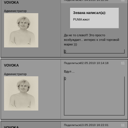
VOVOKA
Администратор
Зевана написал(а):
PUMA жжот
Да не то слово!!! Это просто
возбуждает... интерес к этой торговой
марке )))
0
65
Поделиться
02.05.2010 10:14:18
VOVOKA
Вдул ...
Администратор
0
66
Поделиться
13.05.2010 16:22:01
VOVOKA