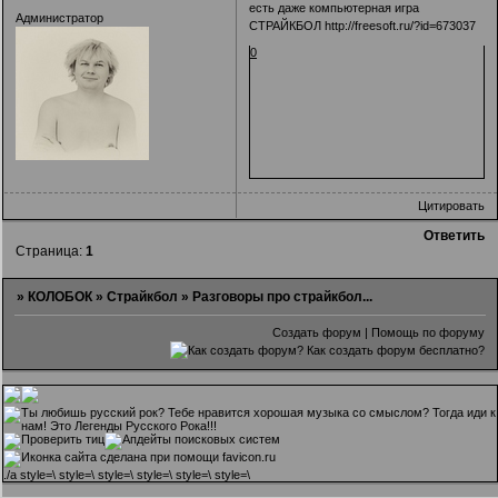
есть даже компьютерная игра
Администратор
СТРАЙКБОЛ
http://freesoft.ru/?id=673037
0
Цитировать
Ответить
Страница:
1
»
КОЛОБОК
»
Страйкбол
»
Разговоры про страйкбол...
Создать форум
|
Помощь по форуму
.
/a style=\ style=\ style=\ style=\ style=\ style=\