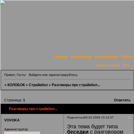
Форум
Колобчане
Регистрация
Войти
Активные темы
RSS
Привет, Гость!
Войдите
или
зарегистрируйтесь
.
»
КОЛОБОК
»
Страйкбол
»
Разговоры про страйкбол...
Страница:
1
Ответить
Разговоры про страйкбол...
1
Поделиться
28.02.2009 15:14:37
VOVOKA
Эта тема будет типа
Администратор
беседки
с разговором