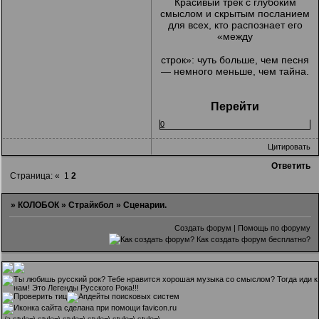
Красивый трек с глубоким
смыслом и скрытым посланием
для всех, кто распознает его
«между
строк»: чуть больше, чем песня
— немного меньше, чем тайна.
Перейти
0
Цитировать
Ответить
Страница:
«
1
2
»
КОЛОБОК
»
Страйкбол
»
Сценарии.
Создать форум
|
Помощь по форуму
.
/a style=\ style=\ style=\ style=\ style=\ style=\