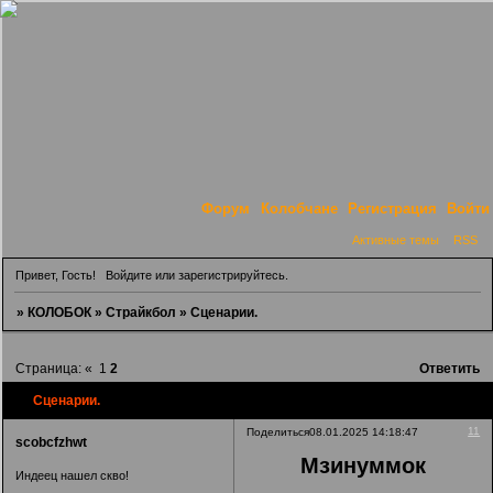
Форум
Колобчане
Регистрация
Войти
Активные темы
RSS
Привет, Гость!
Войдите
или
зарегистрируйтесь
.
»
КОЛОБОК
»
Страйкбол
»
Сценарии.
Страница:
«
1
2
Ответить
Сценарии.
11
Поделиться
08.01.2025 14:18:47
scobcfzhwt
Мзинуммок
Индеец нашел скво!