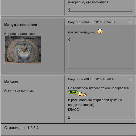
интересно, что получится...
0
32
Поделиться
04.03.2010 23:54:07
Манул-отщепенец
вот это женщина..
Индеец нашел скво!
0
33
Поделиться
08.03.2010 16:49:10
Марина
На галлерею тут уже точно набирается
Выполз из вигвама!
В роли бабочки Мэри себя даже не
представляла))))
КЛАСС
0
Страница:
«
1
2
3
4