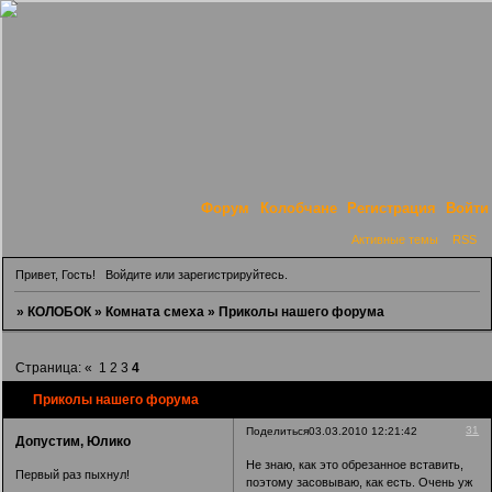
Форум
Колобчане
Регистрация
Войти
Активные темы
RSS
Привет, Гость!
Войдите
или
зарегистрируйтесь
.
»
КОЛОБОК
»
Комната смеха
»
Приколы нашего форума
Страница:
«
1
2
3
4
Приколы нашего форума
31
Поделиться
03.03.2010 12:21:42
Допустим, Юлико
Не знаю, как это обрезанное вставить,
Первый раз пыхнул!
поэтому засовываю, как есть. Очень уж