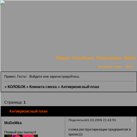
Форум
Колобчане
Регистрация
Войти
Активные темы
RSS
Привет, Гость!
Войдите
или
зарегистрируйтесь
.
»
КОЛОБОК
»
Комната смеха
»
Антикризисный план
Страница:
1
Антикризисный план
1
Поделиться
11.03.2009 21:43:53
MoDeMka
схема реструктаризации предприятия в
Первый раз пыхнул!
кризис)))