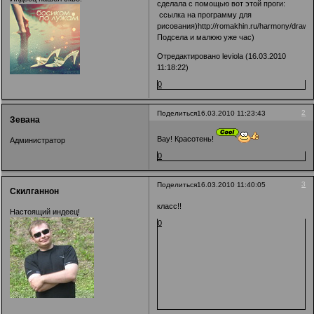
сделала с помощью вот этой проги:
ссылка на программу для
рисования)
http://romakhin.ru/harmony/draw/
Подсела и малюю уже час)
Отредактировано leviola (16.03.2010
11:18:22)
0
2
Поделиться
16.03.2010 11:23:43
Зевана
Вау! Красотень!
Администратор
0
3
Поделиться
16.03.2010 11:40:05
Скилганнон
класс!!
Настоящий индеец!
0