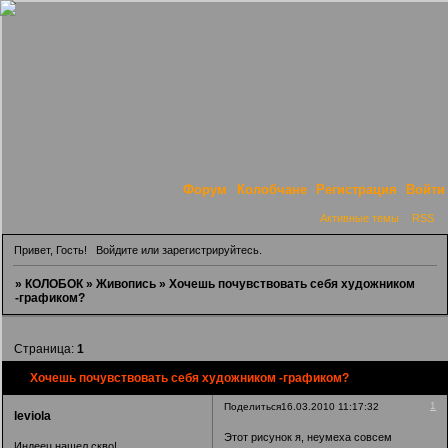
Форум
Колобчане
Регистрация
Войти
Активные темы
RSS
Привет, Гость!
Войдите
или
зарегистрируйтесь
.
»
КОЛОБОК
»
Живопись
»
Хочешь почувствовать себя художником
-графиком?
Страница:
1
Хочешь почувствовать себя художником -графиком?
1
Поделиться
16.03.2010 11:17:32
leviola
Этот рисунок я, неумеха совсем
Индеец нашел скво!