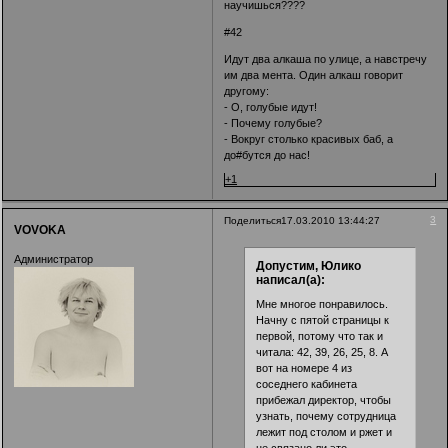
научишься????
#42
Идут два алкаша по улице, а навстречу
им два мента. Один алкаш говорит
другому:
- О, голубые идут!
- Почему голубые?
- Вокруг столько красивых баб, а
до#бутся до нас!
+1
3
Поделиться
17.03.2010 13:44:27
VOVOKA
Администратор
Допустим, Юлико
написал(а):
Мне многое понравилось.
Начну с пятой страницы к
первой, потому что так и
читала: 42, 39, 26, 25, 8. А
вот на номере 4 из
соседнего кабинета
прибежал директор, чтобы
узнать, почему сотрудница
лежит под столом и ржет и
не связано ли это