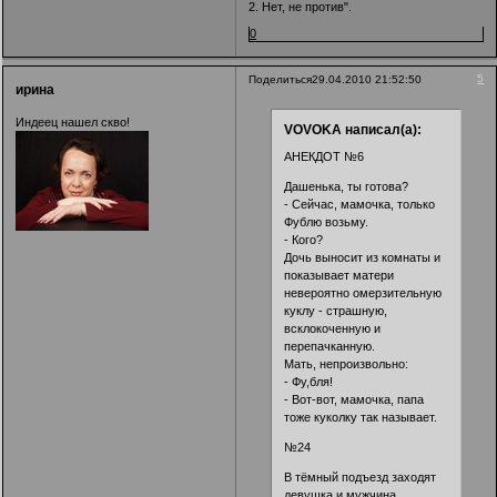
2. Нет, не против".
0
5
Поделиться
29.04.2010 21:52:50
ирина
Индеец нашел скво!
VOVOKA написал(а):
АНЕКДОТ №6
Дашенька, ты готова?
- Сейчас, мамочка, только
Фублю возьму.
- Кого?
Дочь выносит из комнаты и
показывает матери
невероятно омерзительную
куклу - страшную,
всклокоченную и
перепачканную.
Мать, непроизвольно:
- Фу,бля!
- Вот-вот, мамочка, папа
тоже куколку так называет.
№24
В тёмный подъезд заходят
девушка и мужчина.