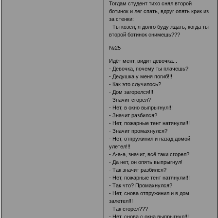
Тогдам студент тихо снял второй
ботинок и лег спать, вдруг опять крик из
за стенки:
- Ты козел, я долго буду ждать, когда ты
второй ботинок снимешь???
№25
Идёт мент, видит девочка...
- Девочка, почему ты плачешь?
- Дедушка у меня погиб!!!
- Как это случилось?
- Дом загорелся!!!
- Значит сгорел?
- Нет, в окно выпрыгнул!!!
- Значит разбился?
- Нет, пожарные тент натянули!!!
- Значит промахнулся?
- Нет, отпружинил и назад домой
улетел!!!
- А-а-а, значит, всё таки сгорел?
- Да нет, он опять выпрыгнул!
- Так значит разбился?
- Нет, пожарные тент натянули!!!
- Так что? Промахнулся?
- Нет, снова отпружинил и в дом
залетел!!!
- Так сгорел???
- Нет, снова с окна выпрыгнул!!!