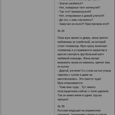
- Значит разбился?
- Нет, пожарные тент натянули!!!
- Так что? промахнулся!!!
- Нет, отпружинил и домой улетел!!!
- Да что, с ним случилось?
- Замучил он всех!!! Пристрелили его!!!
№ 26
Пока муж звонит в дверь, жена прячет
любовника за тумбочкой, на которой
стоит телевизор. Муж сразу включает
телевизор и устраивается напротив в
кресле смотреть футбольный матч
любимой команды. Жена желая
выманить мужа из комнаты, кричит ему
из кухни:
- Доргой, взгляни! Со стола на пол упала
тарелка с супом и даже не
расплескалась. Это просто чудо!
Муж отмахивается:
- Тоже мне чудо... Тут левого
полузащитника сейчас с поля удалили.
Так он мимо меня в одних трусах
прошел!
№ 39
Русская ведущая на украинском
концерте. Задумчиво глядит в список