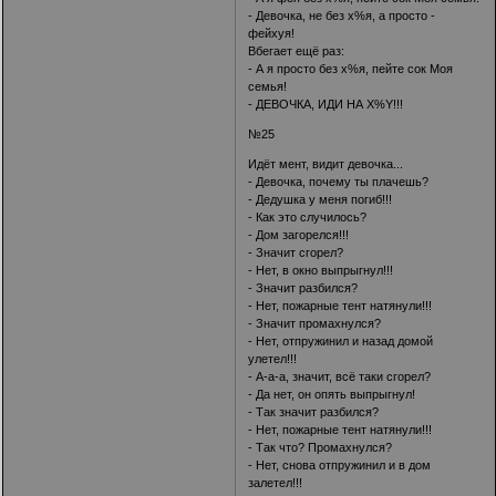
- Девочка, не без х%я, а просто -
фейхуя!
Вбегает ещё раз:
- А я просто без х%я, пейте сок Моя
семья!
- ДЕВОЧКА, ИДИ НА Х%Y!!!
№25
Идёт мент, видит девочка...
- Девочка, почему ты плачешь?
- Дедушка у меня погиб!!!
- Как это случилось?
- Дом загорелся!!!
- Значит сгорел?
- Нет, в окно выпрыгнул!!!
- Значит разбился?
- Нет, пожарные тент натянули!!!
- Значит промахнулся?
- Нет, отпружинил и назад домой
улетел!!!
- А-а-а, значит, всё таки сгорел?
- Да нет, он опять выпрыгнул!
- Так значит разбился?
- Нет, пожарные тент натянули!!!
- Так что? Промахнулся?
- Нет, снова отпружинил и в дом
залетел!!!