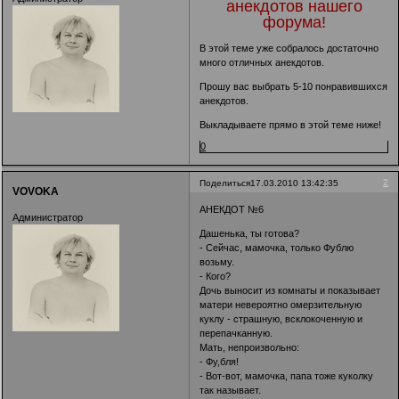
анекдотов нашего
форума!
В этой
теме
уже собралось достаточно
много отличных анекдотов.
Прошу вас выбрать 5-10 понравившихся
анекдотов.
Выкладываете прямо в этой теме ниже!
0
2
Поделиться
17.03.2010 13:42:35
VOVOKA
АНЕКДОТ №6
Администратор
Дашенька, ты готова?
- Сейчас, мамочка, только Фублю
возьму.
- Кого?
Дочь выносит из комнаты и показывает
матери невероятно омерзительную
куклу - страшную, всклокоченную и
перепачканную.
Мать, непроизвольно:
- Фу,бля!
- Вот-вот, мамочка, папа тоже куколку
так называет.