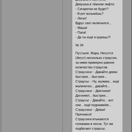
Девушка в тёмном лифте:
- Сигаретки не будет?
- В рот возьмёшь?
- Легко!
Вдруг свет включился...
- Маша!
- Папа!
- Да ты ещё и куришь?!
№ 34
Пустыня. Жара. Несутся
(бегут) несколько страусих,
за ними примерно равное
количество страусов.
Страусихи: - Давайте девки
быстрее... быстрее...
Страусы: - Ну, мужики... ещё
маленечко... давайте...
Страусихи: - Девчонки!
Догоняют... быстрее...
Страусы: - Давайте... вот
они... ещё поднажмём...
Страусихи: - Девки!
Прячемся!
Страусихи втыкаются
головами в песок. Тут же
подбегают страусы: