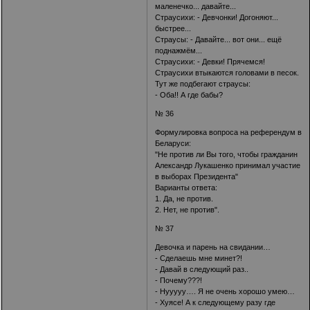
маленечко... давайте...
Страусихи: - Девчонки! Догоняют...
быстрее...
Страусы: - Давайте... вот они... ещё
поднажмём...
Страусихи: - Девки! Прячемся!
Страусихи втыкаются головами в песок.
Тут же подбегают страусы:
- Оба!! А где бабы?
№ 36
Формулировка вопроса на референдум в
Беларуси:
"Не против ли Вы того, чтобы гражданин
Александр Лукашенко принимал участие
в выборах Президента"
Варианты ответа:
1. Да, не против.
2. Нет, не против".
№ 37
Девочка и парень на свидании…
- Сделаешь мне минет?!
- Давай в следующий раз..
- Почему???!
- Нууууу…. Я не очень хорошо умею…
- Хуясе! А к следующему разу где