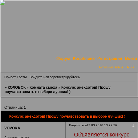
Форум
Колобчане
Регистрация
Войти
Активные темы
RSS
Привет, Гость!
Войдите
или
зарегистрируйтесь
.
»
КОЛОБОК
»
Комната смеха
»
Конкурс анекдотов! Прошу
поучавствовать в выборе лучших! )
Страница:
1
Конкурс анекдотов! Прошу поучавствовать в выборе лучших! )
1
Поделиться
17.03.2010 13:29:26
VOVOKA
Объявляется конкурс
Администратор