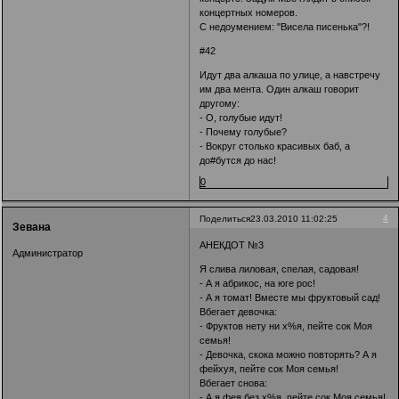
концертных номеров.
С недоумением: "Висела писенька"?!
#42
Идут два алкаша по улице, а навстречу
им два мента. Один алкаш говорит
другому:
- О, голубые идут!
- Почему голубые?
- Вокруг столько красивых баб, а
до#бутся до нас!
0
4
Поделиться
23.03.2010 11:02:25
Зевана
АНЕКДОТ №3
Администратор
Я слива лиловая, спелая, садовая!
- А я абрикос, на юге рос!
- А я томат! Вместе мы фруктовый сад!
Вбегает девочка:
- Фруктов нету ни х%я, пейте сок Моя
семья!
- Девочка, скока можно повторять? А я
фейхуя, пейте сок Моя семья!
Вбегает снова:
- А я фея без х%я, пейте сок Моя семья!