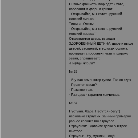
Пьяные фашисты подходят к хате,
барабанят в дверь и кричат:
- Открывайте, мы хотеть русский
женский писька!!!
Тишина. Опять:
- Открывайте, мы хотеть русский
женский писька!!!
Открывается дверь, выходит
ЗДОРОВЕННЫЙ ДЕТИНА, шире и выше
дверей, заспаный, в волосах солома,
протирает спросонья глаза и, широко
зевая, спрашивает:
-Пи@ды что ли?
№ 28
- Я у вас компьютеp купил. Так он сдох.
- Гаpантия какая?
- Пожизненная.
- Раз сдох - гаpантия кончилась.
№ 34
Пустыня. Жара. Несутся (бегут)
несколько страусих, за ними примерно
равное количество страусов.
Страусихи: - Давайте девки быстрее...
быстрее...
Страусы: - Ну, мужики... ещё