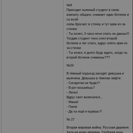
№8
Приходит пьянный студент в свою
комнату общаги, снимает один ботинок и
со всей
силы бросает в стенку и тут крик из-за
стенки:
- Ты козел, 3 часа ночи спать не даешь!!!
Тогдам студент тихо снял второй
ботинок и лег спать, вдруг опять крик из
за стенки:
- Ты козел, я долго буду ждать, когда ты
второй ботинок снимешь???
№24
В тёмный подъезд заходят девушка и
мужчина. Девушка в тёмном лифте:
- Сигаретки не будет?
- В рот возьмёшь?
- Легко!
Вдруг свет включился...
- Маша!
- Папа!
- Да ты ещё и куришь?!
№ 27
Вторая мировая война. Русская деревня.
Хата на краю деревни. Глубокая ночь.