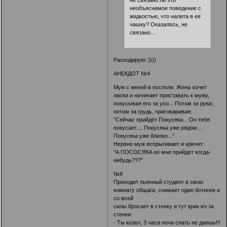
необъяснимое поведение с
жидкостью, что налита в ее
чашку? Оказалось, не
связано...
Раскодирую: ))))
АНЕКДОТ №4
Муж с женой в пoстели. Жена хочет
ласки и начинает приставать к мужу,
покусывая его за ухо... Потом за руки,
потом за грудь, приговаривая:
''Сейчас прийдёт Покусяка... Он тебя
пoкусает.... Покусяка уже рядом....
Покусяка уже близко...''
Нервно муж вспрыгивает и кричит:
"А ПОСОСЯКА ко мне прийдет когда-
нибудь???"
№8
Приходит пьянный студент в свою
комнату общаги, снимает один ботинок и
со всей
силы бросает в стенку и тут крик из-за
стенки:
- Ты козел, 3 часа ночи спать не даешь!!!