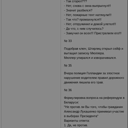
- Так сгорел???
- Нет, снова с окна выпрыгнул!!!
- Значит разбился?
- Нет, пожарные тент натянули!!!
- Так что? промахнулся!!!
- Нет, отпружинил и домой улетел!!!
- Да что, с ним случилось?
- Замучил он всех!!! Пристрелили его!!!
№ 33
Подобрав ключ, Штирлиц открыл сейф и
вытащил записку Мюллера.
Мюллер упирался и изворачивался.
№ 35
Вчера полиция Голландии за злостное
нарушение водителем правил дорожного
движения лишила его трав.
№ 36
Формулировка вопроса на референдум в
Беларуси:
"Не против ли Вы того, чтобы гражданин
Александр Лукашенко принимал участие
в выборах Президента"
Варианты ответа:
1. Да, не против.