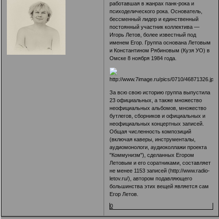
работавшая в жанрах панк-рока и
психоделического рока. Основатель,
бессменный лидер и единственный
постоянный участник коллектива —
Игорь Летов, более известный под
именем Егор. Группа основана Летовым
и Константином Рябиновым (Кузя УO) в
Омске 8 ноября 1984 года.
За всю свою историю группа выпустила
23 официальных, а также множество
неофициальных альбомов, множество
бутлегов, сборников и официальных и
неофициальных концертных записей.
Общая численность композиций
(включая каверы, инструменталы,
аудиомонологи, аудиоколлажи проекта
"Коммунизм"), сделанных Егором
Летовым и его соратниками, составляет
не менее 1153 записей (
http://www.radio-
letov.ru/
), автором подавляющего
большинства этих вещей является сам
Егор Летов.
0