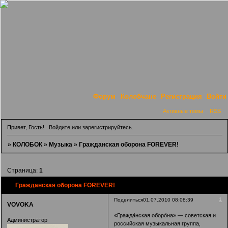
Форум
Колобчане
Регистрация
Войти
Активные темы
RSS
Привет, Гость!
Войдите
или
зарегистрируйтесь
.
»
КОЛОБОК
»
Музыка
»
Гражданская оборона FOREVER!
Страница:
1
Гражданская оборона FOREVER!
1
Поделиться
01.07.2010 08:08:39
VOVOKA
«Гражда́нская оборо́на» — советская и
Администратор
российская музыкальная группа,