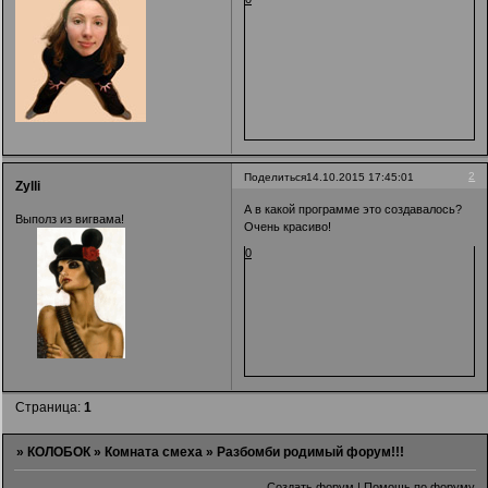
2
Поделиться
14.10.2015 17:45:01
Zylli
А в какой программе это создавалось?
Выполз из вигвама!
Очень красиво!
0
Страница:
1
»
КОЛОБОК
»
Комната смеха
»
Разбомби родимый форум!!!
Создать форум
|
Помощь по форуму