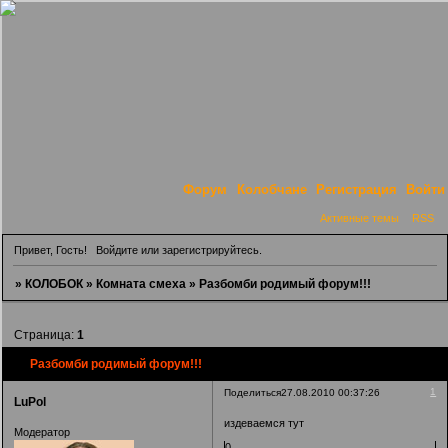
Форум
Колобчане
Регистрация
Войти
Активные темы
RSS
Привет, Гость!
Войдите
или
зарегистрируйтесь
.
»
КОЛОБОК
»
Комната смеха
»
Разбомби родимый форум!!!
Страница:
1
Разбомби родимый форум!!!
1
Поделиться
27.08.2010 00:37:26
LuPol
издеваемся тут
Модератор
0