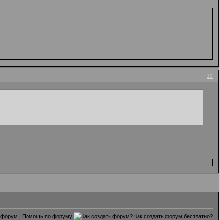
10
 форум
|
Помощь по форуму