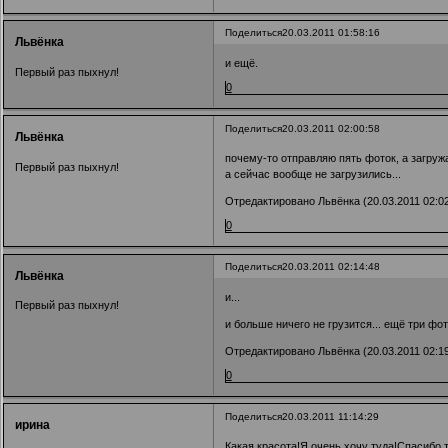
Поделиться
20.03.2011 01:58:16
Львёнка
и ещё.
Первый раз пыхнул!
0
Поделиться
20.03.2011 02:00:58
Львёнка
почему-то отправляю пять фоток, а загружае
Первый раз пыхнул!
а сейчас вообще не загрузились...
Отредактировано Львёнка (20.03.2011 02:02
0
Поделиться
20.03.2011 02:14:48
Львёнка
и...
Первый раз пыхнул!
и больше ничего не грузится... ещё три фо
Отредактировано Львёнка (20.03.2011 02:19
0
Поделиться
20.03.2011 11:14:29
ирина
Какая красота!Я очень хочу туда!Спасибо т