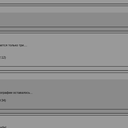
тся только три....
:12)
тографии оставалось...
:34)
ебе!