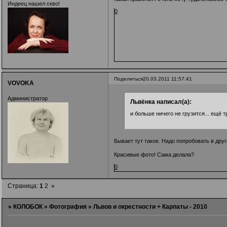
Индеец нашел скво!
0
Поделиться
20.03.2011 11:57:41
VOVOKA
Администратор
Львёнка написал(а):
и больше ничего не грузится... ещё 
Бывает тут такое. Надо попробовать в друго
Красивые фото! Сама делала?
0
Страница:
1
2
»
»
КОЛОБОК
»
Фотография
»
Львов и окрестности + Карпаты - 2010