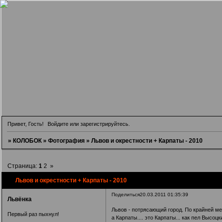
Привет, Гость!
Войдите
или
зарегистрируйтесь
.
»
КОЛОБОК
»
Фотография
»
Львов и окрестности + Карпаты - 2010
Страница:
1
2
»
Львов и окрестности + Карпаты - 2010
Поделиться
20.03.2011 01:35:39
Львёнка
Львов - потрясающий город. По крайней мер
Первый раз пыхнул!
а Карпаты.... это Карпаты... как пел Высоцк