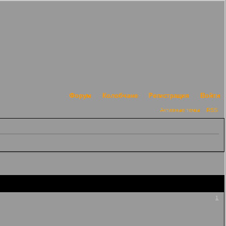
Форум
Колобчане
Регистрация
Войти
Активные темы
RSS
1