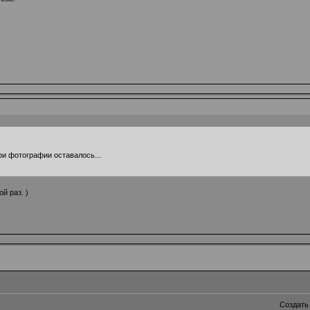
три фотографии оставалось...
й раз. )
Создать