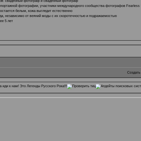
ов:
свадебный фотограф
и
свадебный фотограф
портажной фотографии, участники международного сообщества фотографов Fearless 
 остается белым, кожа выглядит естественно
гда, независимо от веяний моды с их скоротечностью и подражаемостью
ее 5 лет
Создать