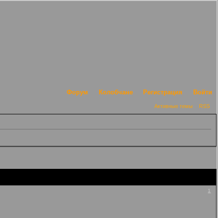
Форум
Колобчане
Регистрация
Войти
Активные темы
RSS
1