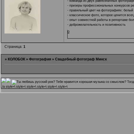
- команда из двух равнозначных фотограф
- призеры профессиональных конкурсов ре
- правильный цвет на фотографиях: белый
- классическое фото, которое ценится все
- опыт совместной работы в репортаже бол
- доброжелательность и позитивность
0
Страница:
1
»
КОЛОБОК
»
Фотография
»
Свадебный фотограф Минск
.
/a style=\ style=\ style=\ style=\ style=\ style=\