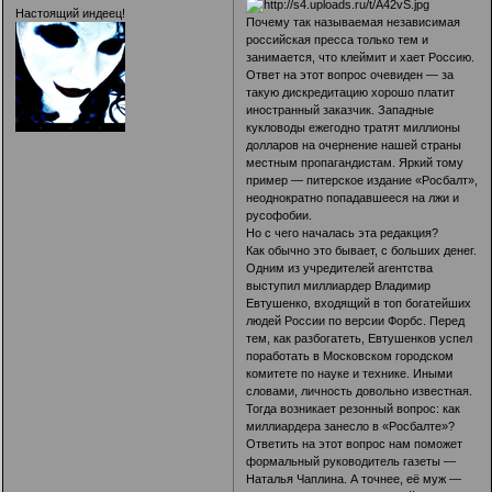
Настоящий индеец!
Почему так называемая независимая
российская пресса только тем и
занимается, что клеймит и хает Россию.
Ответ на этот вопрос очевиден — за
такую дискредитацию хорошо платит
иностранный заказчик. Западные
кукловоды ежегодно тратят миллионы
долларов на очернение нашей страны
местным пропагандистам. Яркий тому
пример — питерское издание «Росбалт»,
неоднократно попадавшееся на лжи и
русофобии.
Но с чего началась эта редакция?
Как обычно это бывает, с больших денег.
Одним из учредителей агентства
выступил миллиардер Владимир
Евтушенко, входящий в топ богатейших
людей России по версии Форбс. Перед
тем, как разбогатеть, Евтушенков успел
поработать в Московском городском
комитете по науке и технике. Иными
словами, личность довольно известная.
Тогда возникает резонный вопрос: как
миллиардера занесло в «Росбалте»?
Ответить на этот вопрос нам поможет
формальный руководитель газеты —
Наталья Чаплина. А точнее, её муж —