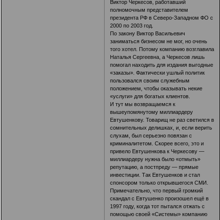
Виктор Черкесов, работавший
полномочным представителем
президента РФ в Северо-Западном ФО с
2000 по 2003 год.
По закону Виктор Васильевич
заниматься бизнесом не мог, но очень
того хотел. Потому компанию возглавила
Наталья Сергеевна, а Черкесов лишь
помогал находить для издания выгодные
«заказы». Фактически ушлый политик
пользовался своим служебным
положением, чтобы оказывать некие
«услуги» для богатых клиентов.
И тут мы возвращаемся к
вышеупомянутому миллиардеру
Евтушенкову. Товарищ не раз светился в
сомнительных делишках, и, если верить
слухам, был серьезно повязан с
криминалитетом. Скорее всего, это и
привело Евтушенкова к Черкесову —
миллиардеру нужна было «отмыть»
репутацию, а постпреду — прямые
инвестиции. Так Евтушенков и стал
спонсором только открывшегося СМИ.
Примечательно, что первый громкий
скандал с Евтушенко произошел ещё в
1997 году, когда тот пытался отжать с
помощью своей «Системы» компанию