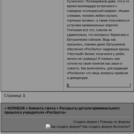
Гусинского. Поговаривали даже, что в то
время миллиардер встречался с
главарем «солнцевской мафии». Иными
словами, человек любил скупать
«грязные активы», а также пользоваться
услугами криминальных воротил.
Учитывая всё это, совсем не
удивительно, что интересы Черкесова и
Евтушенкова совпали. Ведь как
оказалось, помимо денег Евтушенков
обеспечил «Росбалту» надежную крышу.
«Честный» бизнес получился у ребят,
ничего не скажешь! И плевать они
хотели на такие понятия как закон и
совесть. Как выяснилось, для редакции
«Росбалта» это лишь вопросы прибыли
и дивидендов.
0
Страница:
1
»
КОЛОБОК
»
Комната смеха
»
Раскрыты детали криминального
прошлого учредителя «Росбалта»
Создать форум
|
Помощь по форуму