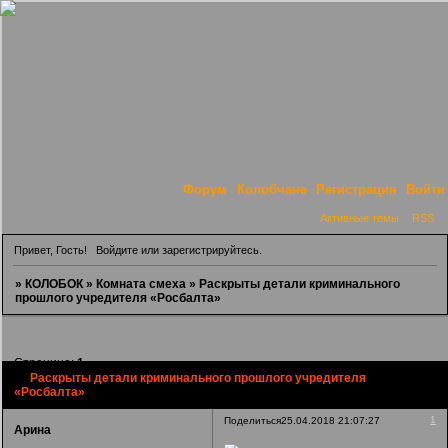
Форум
Колобчане
Регистрация
Войти
Активные темы
RSS
Привет, Гость!
Войдите
или
зарегистрируйтесь
.
»
КОЛОБОК
»
Комната смеха
»
Раскрыты детали криминального
прошлого учредителя «Росбалта»
Страница:
1
Раскрыты детали криминального прошлого учредителя
«Росбалта»
1
Поделиться
25.04.2018 21:07:27
Арина