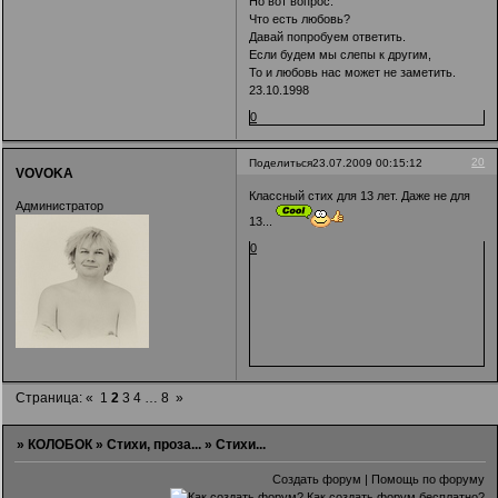
Но вот вопрос:
Что есть любовь?
Давай попробуем ответить.
Если будем мы слепы к другим,
То и любовь нас может не заметить.
23.10.1998
0
20
Поделиться
23.07.2009 00:15:12
VOVOKA
Классный стих для 13 лет. Даже не для
Администратор
13...
0
Страница:
«
1
2
3
4
…
8
»
»
КОЛОБОК
»
Стихи, проза...
»
Стихи...
Создать форум
|
Помощь по форуму