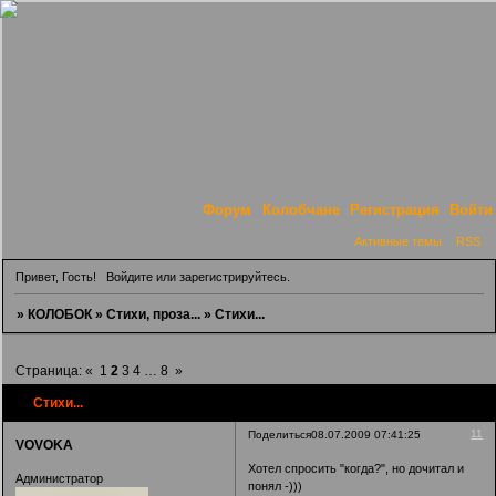
Форум
Колобчане
Регистрация
Войти
Активные темы
RSS
Привет, Гость!
Войдите
или
зарегистрируйтесь
.
»
КОЛОБОК
»
Стихи, проза...
»
Стихи...
Страница:
«
1
2
3
4
…
8
»
Стихи...
11
Поделиться
08.07.2009 07:41:25
VOVOKA
Хотел спросить "когда?", но дочитал и
Администратор
понял -)))