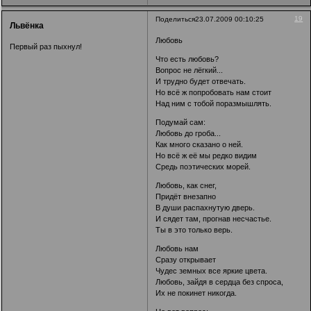
19
Поделиться
23.07.2009 00:10:25
Львёнка
Любовь
Первый раз пыхнул!
Что есть любовь?
Вопрос не лёгкий...
И трудно будет отвечать.
Но всё ж попробовать нам стоит
Над ним с тобой поразмышлять.
Подумай сам:
Любовь до гроба...
Как много сказано о ней.
Но всё ж её мы редко видим
Средь поэтических морей.
Любовь, как снег,
Придёт внезапно
В души распахнутую дверь.
И сядет там, прогнав несчастье.
Ты в это только верь.
Любовь нам
Сразу открывает
Чудес земных все яркие цвета.
Любовь, зайдя в сердца без спроса,
Их не покинет никогда.