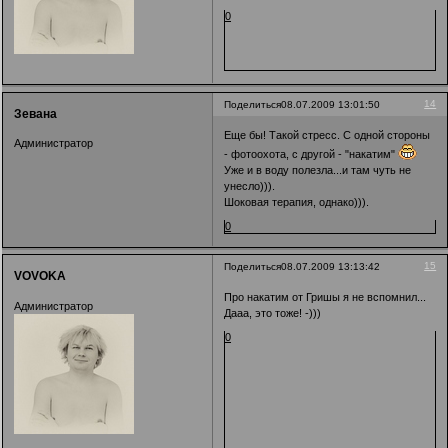
0
14
Поделиться
08.07.2009 13:01:50
Зевана
Еще бы! Такой стресс. С одной стороны
Администратор
- фотоохота, с другой - "накатим"
Уже и в воду полезла...и там чуть не
унесло))).
Шоковая терапия, однако))).
0
15
Поделиться
08.07.2009 13:13:42
VOVOKA
Про накатим от Гришы я не вспомнил...
Администратор
Дааа, это тоже! -)))
0