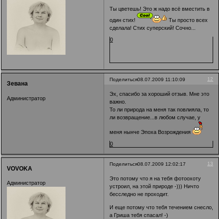
Ты цветешь! Это ж надо всё вместить в
один стих!
Ты просто всех
сделала! Стих суперский! Сочно...
0
12
Поделиться
08.07.2009 11:10:09
Зевана
Эх, спасибо за хороший отзыв. Мне это
Администратор
важно.
То ли природа на меня так повлияла, то
ли возвращение...в любом случае, у
меня нынче Эпоха Возрождения
0
13
Поделиться
08.07.2009 12:02:17
VOVOKA
Это потому что я на тебя фотоохоту
Администратор
устроил, на этой природе -))) Ничто
бесследно не проходит.
И еще потому что тебя течением снесло,
а Гриша тебя спасал! -)